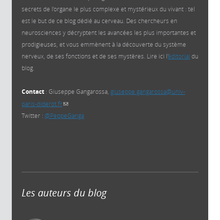
secrets de l’organe le plus complexe et mystérieux du vivant : tel
est le but de ce blog dédié au cerveau. Des chercheurs en
neurosciences y décryptent les avancées les plus importantes et
prodigieuses, et vous emmènent à la découverte du système
nerveux, de ses fonctions et de ses mystères. Lire ici l'
éditorial
du
blog.
Contact
: Giuseppe Gangarossa,
giuseppe.gangarossa@univ-
paris-diderot.fr
(link sends e-mail)
Twitter :
@PeppeGanga
Les auteurs du blog