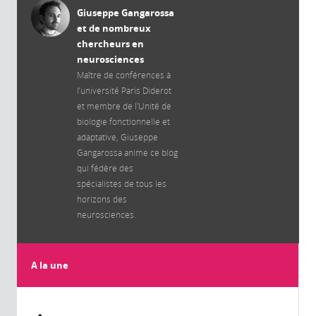
Giuseppe Gangarossa
et de nombreux
chercheurs en
neurosciences
Maître de conférences à
l’université Paris Diderot
et membre de l'Unité de
biologie fonctionnelle et
adaptative, Giuseppe
Gangarossa anime ce blog
qui fédère des
spécialistes de tous les
horizons des
neurosciences.
A la une