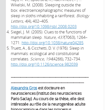
Wikelski, M. (2008). Sleeping outside the
box: electroencephalographic measures of
sleep in sloths inhabiting a rainforest.
Biology
Letters
,
4
(4), 402–405.
http://doi.org/10.1098/rsbl.2008.0203
Siegel, J. M. (2005). Clues to the functions of
mammalian sleep.
Nature
,
437
(7063), 1264–
1271.
http://doi.org/10.1038/nature04285
Truett, A., & Cicchetti, D. V. (1976). Sleep in
mammals: ecological and constitutional
correlates.
Science
,
194
(4266), 732–734.
http://doi.org/10.1126/science.982039
------------------------------------------------------------------
--------------------------------------------------------------
Alexandra Gros
est docteure en
neurosciences (Institut des neurosciences
Paris-Saclay). Au cours de sa thèse, elle s’est
intéressée au rôle de la neurogenèse adulte
hippocampique dans les processus