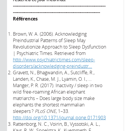
------------------------------------------------------------------
--------------------------------------------------------------
Références
Brown, W. A. (2006). Acknowledging
Preindustrial Patterns of Sleep May
Revolutionize Approach to Sleep Dysfunction
| Psychiatric Times. Retrieved from
http://www.psychiatrictimes.com/sleep-
disorders/acknowledging-preindustr...
​Gravett, N., Bhagwandin, A., Sutcliffe, R.,
Landen, K., Chase, M. J., Lyamin, O. I., …
Manger, P. R. (2017). Inactivity / sleep in two
wild free-roaming African elephant
matriarchs – Does large body size make
elephants the shortest mammalian
sleepers ?
PLoS ONE
, 1–33.
http://doi.org/10.1371/journal.pone.0171903
Rattenborg, N. C., Voirin, B., Vyssotski, A. L.,
Kays, R. W., Spoelstra, K., Kuemmeth, F., …