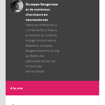
Giuseppe Gangarossa
et de nombreux
chercheurs en
neurosciences
Maître de conférences à
l’université Paris Diderot
et membre de l'Unité de
biologie fonctionnelle et
adaptative, Giuseppe
Gangarossa anime ce blog
qui fédère des
spécialistes de tous les
horizons des
neurosciences.
A la une