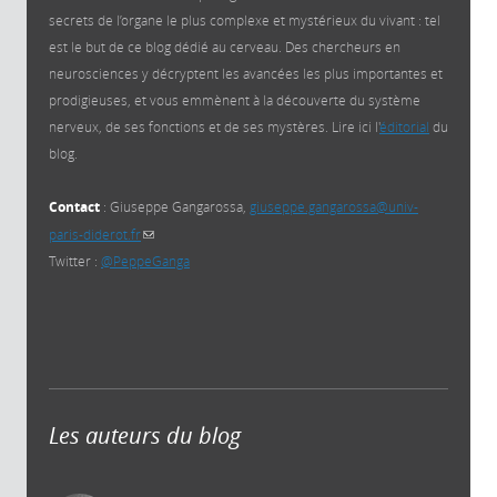
secrets de l’organe le plus complexe et mystérieux du vivant : tel
est le but de ce blog dédié au cerveau. Des chercheurs en
neurosciences y décryptent les avancées les plus importantes et
prodigieuses, et vous emmènent à la découverte du système
nerveux, de ses fonctions et de ses mystères. Lire ici l'
éditorial
du
blog.
Contact
: Giuseppe Gangarossa,
giuseppe.gangarossa@univ-
paris-diderot.fr
(link sends e-mail)
Twitter :
@PeppeGanga
Les auteurs du blog