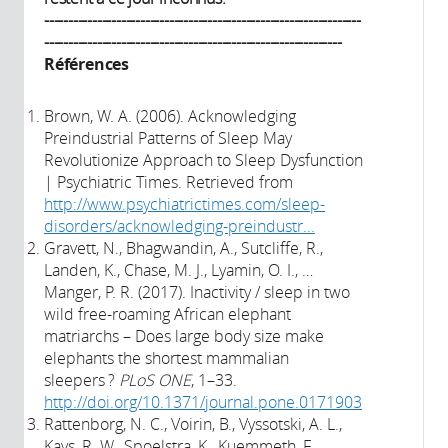
------------------------------------------------------------------
--------------------------------------------------------------
Références
Brown, W. A. (2006). Acknowledging
Preindustrial Patterns of Sleep May
Revolutionize Approach to Sleep Dysfunction
| Psychiatric Times. Retrieved from
http://www.psychiatrictimes.com/sleep-
disorders/acknowledging-preindustr...
​Gravett, N., Bhagwandin, A., Sutcliffe, R.,
Landen, K., Chase, M. J., Lyamin, O. I., …
Manger, P. R. (2017). Inactivity / sleep in two
wild free-roaming African elephant
matriarchs – Does large body size make
elephants the shortest mammalian
sleepers ?
PLoS ONE
, 1–33.
http://doi.org/10.1371/journal.pone.0171903
Rattenborg, N. C., Voirin, B., Vyssotski, A. L.,
Kays, R. W., Spoelstra, K., Kuemmeth, F., …