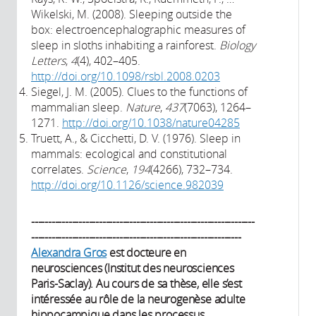
Wikelski, M. (2008). Sleeping outside the
box: electroencephalographic measures of
sleep in sloths inhabiting a rainforest.
Biology
Letters
,
4
(4), 402–405.
http://doi.org/10.1098/rsbl.2008.0203
Siegel, J. M. (2005). Clues to the functions of
mammalian sleep.
Nature
,
437
(7063), 1264–
1271.
http://doi.org/10.1038/nature04285
Truett, A., & Cicchetti, D. V. (1976). Sleep in
mammals: ecological and constitutional
correlates.
Science
,
194
(4266), 732–734.
http://doi.org/10.1126/science.982039
------------------------------------------------------------------
--------------------------------------------------------------
Alexandra Gros
est docteure en
neurosciences (Institut des neurosciences
Paris-Saclay). Au cours de sa thèse, elle s’est
intéressée au rôle de la neurogenèse adulte
hippocampique dans les processus