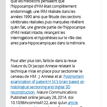
que les médecins pensaient que
l’hippocampe d’HM était complètement
endommagé, une IRM réalisée dans les
années 1990 ainsi que l’étude des sections
cérébrales réalisées puis marquées révèlent
qu’en fait, une grande partie de l’hippocampe
d’HM restait intacte, relançant les
interrogations et hypothèses sur le rôle des
aires para-hippocampiques dans la mémoire.
Pour aller plus loin, l’article dans la revue
Nature
du Dr Jacopo Annese relatant la
technique mise en place pour sectionner le
cerveau de HM : J. Annese et al.
Postmortem
examination of patient H.M.’s brain based on
histological sectioning and digital 3D
reconstruction.
Nature Communications
.
Published online January 28, 2014. doi:
10.1038/ncomms4122, ainsi qu’un
article