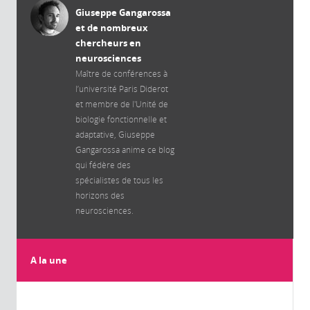
Giuseppe Gangarossa
et de nombreux
chercheurs en
neurosciences
Maître de conférences à
l’université Paris Diderot
et membre de l'Unité de
biologie fonctionnelle et
adaptative, Giuseppe
Gangarossa anime ce blog
qui fédère des
spécialistes de tous les
horizons des
neurosciences.
A la une