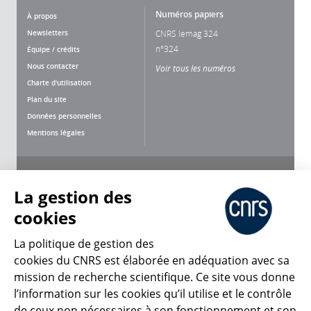
Numéros papiers
À propos
Newsletters
CNRS lemag 324
n°324
Équipe / crédits
Nous contacter
Voir tous les numéros
Charte d'utilisation
Plan du site
Données personnelles
Mentions légales
Nous suivre
Partager
La gestion des
cookies
La politique de gestion des
cookies du CNRS est élaborée en adéquation avec sa
CNRS Le Mag
mission de recherche scientifique. Ce site vous donne
l’information sur les cookies qu’il utilise et le contrôle
de ceux non nécessaires à son fonctionnement et son