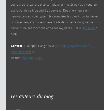
secrets de l’organe le plus complexe et mystérieux du vivant : tel
est le but de ce blog dédié au cerveau. Des chercheurs en
neurosciences y décryptent les avancées les plus importantes et
prodigieuses, et vous emmènent à la découverte du système
nerveux, de ses fonctions et de ses mystères. Lire ici l'
éditorial
du
blog.
Contact
: Giuseppe Gangarossa,
giuseppe.gangarossa@univ-
paris-diderot.fr
(link sends e-mail)
Twitter :
@PeppeGanga
Les auteurs du blog