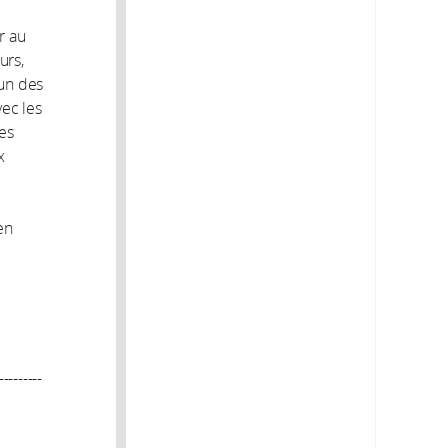
r au
urs,
 un des
ec les
es
x
en
---------