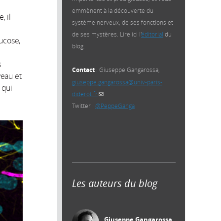
emmènent à la découverte du
, il
système nerveux, de ses fonctions et
de ses mystères. Lire ici l'
éditorial
du
lucose,
blog.
s
Contact
: Giuseppe Gangarossa,
veau et
giuseppe.gangarossa@univ-paris-
 qui
diderot.fr
(link sends e-mail)
Twitter :
@PeppeGanga
Les auteurs du blog
Giuseppe Gangarossa