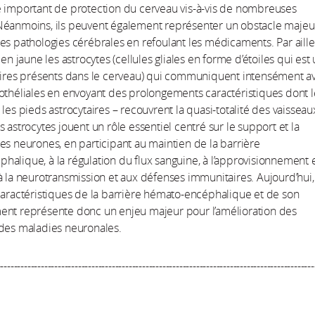
 important de protection du cerveau vis-à-vis de nombreuses
Néanmoins, ils peuvent également représenter un obstacle majeu
es pathologies cérébrales en refoulant les médicaments. Par aille
 en jaune les astrocytes (cellules gliales en forme d’étoiles qui est
aires présents dans le cerveau) qui communiquent intensément av
othéliales en envoyant des prolongements caractéristiques dont l
 les pieds astrocytaires – recouvrent la quasi-totalité des vaisseau
s astrocytes jouent un rôle essentiel centré sur le support et la
es neurones, en participant au maintien de la barrière
alique, à la régulation du flux sanguine, à l’approvisionnement 
à la neurotransmission et aux défenses immunitaires. Aujourd’hui,
caractéristiques de la barrière hémato-encéphalique et de son
ent représente donc un enjeu majeur pour l’amélioration des
 des maladies neuronales.
----------------------------------------------------------------------------------------------