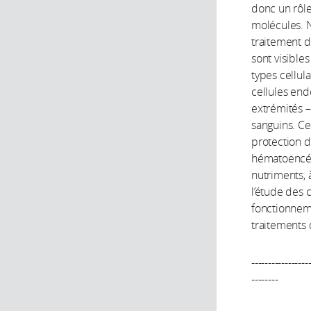
donc un rôle
molécules. 
traitement d
sont visibles
types cellul
cellules end
extrémités –
sanguins. Ce
protection d
hématoencéph
nutriments, 
l’étude des 
fonctionnem
traitements
-----------------
--------