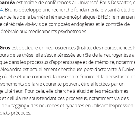
ubaméa
est maître de conférences à l'Université Paris Descartes,
4
. Bruno
développe une recherche fondamentale visant à étudie
sentielles de la barrière hémato-encéphalique (BHE) : le maintie
e cérébrale vis-à-vis de composés endogènes et le contrôle de
n cérébrale aux médicaments psychotropes.
Gros
est docteure en neurosciences (Institut des neurosciences P
cours de sa thèse, elle s’est intéressée au rôle de la neurogenèse 
ue dans les processus d’apprentissage et de mémoire, notamm
Alexandra est actuellement chercheuse post-doctorante à l’unive
 où elle étudie comment la mise en mémoire et la persistance d
événements de la vie courante peuvent être affectées par un
e ultérieur. Pour cela, elle cherche à élucider les mécanismes
 et cellulaires sous-tendant ces processus, notamment via des
e « tagging » des neurones et synapses en utilisant l’expression
iats précoces.