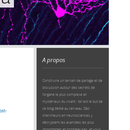
A propos
Construire un terrain de partage et de
discussion autour des secrets de
l’organe le plus complexe et
mystérieux du vivant : tel est le but de
ce blog dédié au cerveau. Des
ost-
chercheurs en neurosciences y
décryptent les avancées les plus
importantes et prodigieuses, et vous