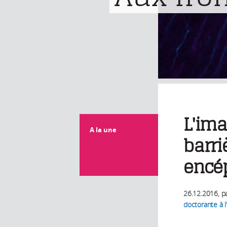
L'ima
A la une
barr
encé
26.12.2016
, p
doctorante à l