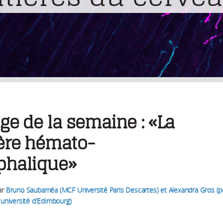
ge de la semaine : «La
ière hémato-
phalique»
ar
Bruno Saubaméa (MCF Université Paris Descartes) et Alexandra Gros (p
'université d'Edimbourg)