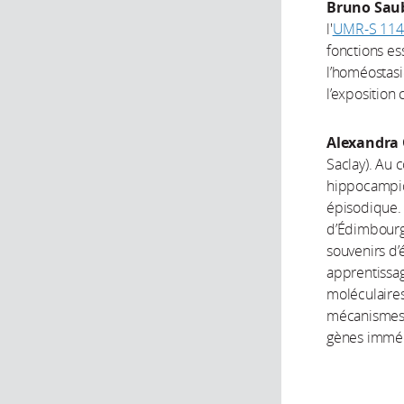
Bruno Sa
l'
UMR-S 114
fonctions es
l’homéostasi
l’expositio
Alexandra 
Saclay). Au 
hippocampiq
épisodique. 
d’Édimbourg
souvenirs d’
apprentissag
moléculaires
mécanismes d
gènes imméd