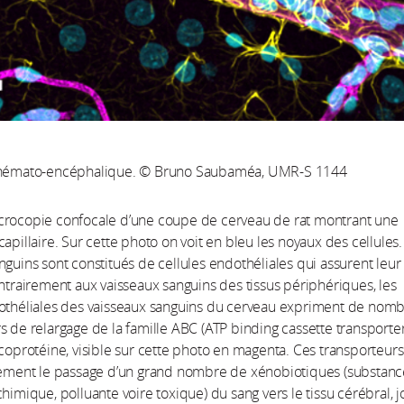
 hémato-encéphalique. © Bruno Saubaméa, UMR-S 1144
crocopie confocale d’une coupe de cerveau de rat montrant une
capillaire. Sur cette photo on voit en bleu les noyaux des cellules.
nguins sont constitués de cellules endothéliales qui assurent leur
ontrairement aux vaisseaux sanguins des tissus périphériques, les
dothéliales des vaisseaux sanguins du cerveau expriment de nom
s de relargage de la famille ABC (ATP binding cassette transporter
ycoprotéine, visible sur cette photo en magenta. Ces transporteurs
rtement le passage d’un grand nombre de xénobiotiques (substanc
chimique, polluante voire toxique) du sang vers le tissu cérébral, 