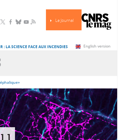
Le Journal
RSS
English version
R : LA SCIENCE FACE AUX INCENDIES
S
céphalique»
au