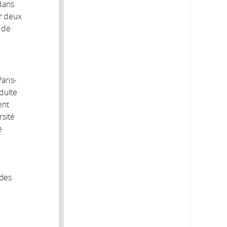
 dans
r deux
n de
aris-
adulte
ent
rsité
e
 des