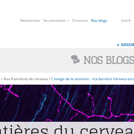
Rechercher
Se connecter
S'inscrire
Nos blogs
Suivre
► DOSSIE
NOS BLOG
s
/
Aux frontières du cerveau
/
L'image de la semaine : «La barrière hémato-en
ntières du cerve