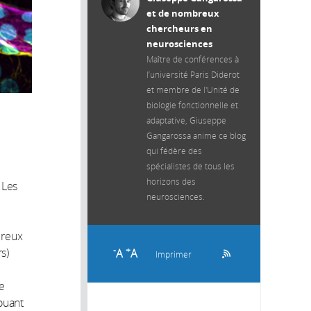
et de nombreux
chercheurs en
neurosciences
Maître de conférences à
l’université Paris Diderot
et membre de l'Unité de
biologie fonctionnelle et
adaptative, Giuseppe
Gangarossa anime ce blog
qui fédère des
spécialistes de tous les
horizons des
 Les
neurosciences.
breux
-
+
A
A
s)
Imprimer
e
jouant