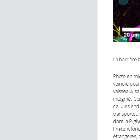
La barrière
Photo en mi
veinule post
vaisseaux sa
intégrité. C
cellules en
transporteur
dont la P-gl
limitent fo
étrangères, 