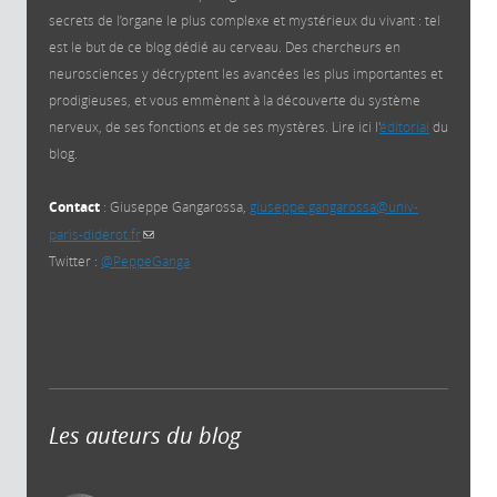
secrets de l’organe le plus complexe et mystérieux du vivant : tel
est le but de ce blog dédié au cerveau. Des chercheurs en
neurosciences y décryptent les avancées les plus importantes et
prodigieuses, et vous emmènent à la découverte du système
nerveux, de ses fonctions et de ses mystères. Lire ici l'
éditorial
du
blog.
Contact
: Giuseppe Gangarossa,
giuseppe.gangarossa@univ-
paris-diderot.fr
(link sends e-mail)
Twitter :
@PeppeGanga
Les auteurs du blog