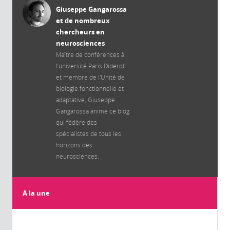
Giuseppe Gangarossa
et de nombreux
chercheurs en
neurosciences
Maître de conférences à
l’université Paris Diderot
et membre de l'Unité de
biologie fonctionnelle et
adaptative, Giuseppe
Gangarossa anime ce blog
qui fédère des
spécialistes de tous les
horizons des
neurosciences.
A la une