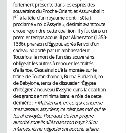
fortement présente dans les esprits des
souverains du Proche-Orient, et Assur-uballit
er
I
, à la tête d’un royaume dont il s’était
proclamé « roi d’Assyrie », désirait avant toute
chose rejoindre cette coalition. Il y fut dans un
premier temps accueilli par Akhenaton (1353-
1336), pharaon d’Égypte, après l’envoi d’un
cadeau apporté par un ambassadeur.
Toutefois, la mort de l’un des souverains
obligeait les autres à renouer les traités
d’alliance. C’est ainsi qu’à la montée sur le
trône de Toutankhamon, Burna-Buriash II, roi
de Babylone, tenta de dissuader l’Égypte
d’intégrer à nouveau l’Assyrie dans la coalition
des grands en minimalisant le rôle de cette
dernière : «
Maintenant, en ce qui concerne
mes vassaux assyriens, ce n’est pas moi qui te
les ai envoyés. Pourquoi de leur propre
autorité sont-ils allés dans ton pays ? Si tu
m’aimes, ils ne négocieront aucune affaire.