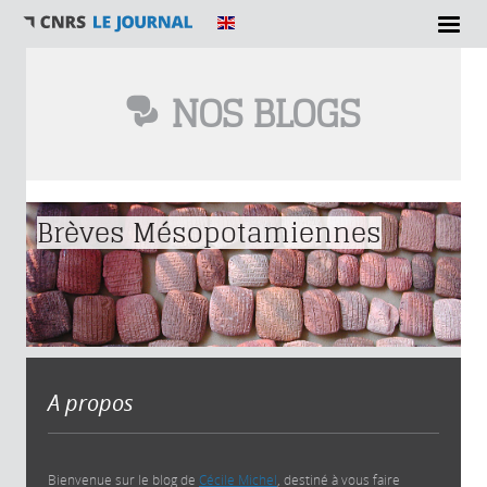
NOS BLOGS
Vous êtes ici
Brèves Mésopotamiennes
A propos
Bienvenue sur le blog de
Cécile Michel
, destiné à vous faire