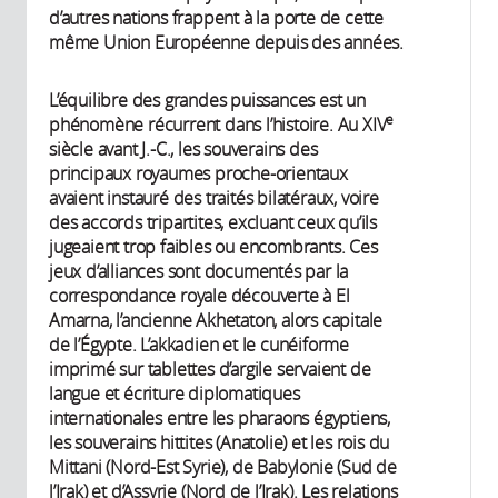
d’autres nations frappent à la porte de cette
même Union Européenne depuis des années.
L’équilibre des grandes puissances est un
e
phénomène récurrent dans l’histoire. Au XIV
siècle avant J.-C., les souverains des
principaux royaumes proche-orientaux
avaient instauré des traités bilatéraux, voire
des accords tripartites, excluant ceux qu’ils
jugeaient trop faibles ou encombrants. Ces
jeux d’alliances sont documentés par la
correspondance royale découverte à El
Amarna, l’ancienne Akhetaton, alors capitale
de l’Égypte. L’akkadien et le cunéiforme
imprimé sur tablettes d’argile servaient de
langue et écriture diplomatiques
internationales entre les pharaons égyptiens,
les souverains hittites (Anatolie) et les rois du
Mittani (Nord-Est Syrie), de Babylonie (Sud de
l’Irak) et d’Assyrie (Nord de l’Irak). Les relations