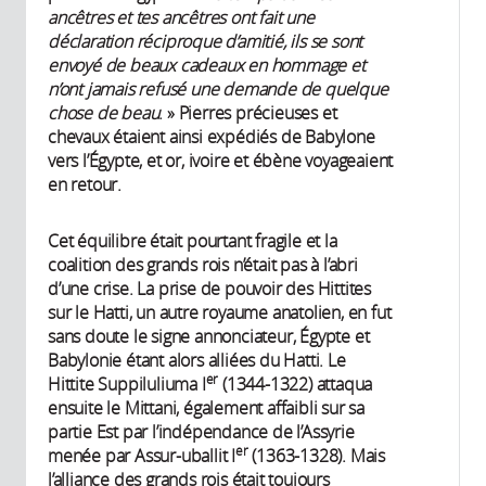
ancêtres et tes ancêtres ont fait une
déclaration réciproque d’amitié, ils se sont
envoyé de beaux cadeaux en hommage et
n’ont jamais refusé une demande de quelque
chose de beau
. » Pierres précieuses et
chevaux étaient ainsi expédiés de Babylone
vers l’Égypte, et or, ivoire et ébène voyageaient
en retour.
Cet équilibre était pourtant fragile et la
coalition des grands rois n’était pas à l’abri
d’une crise. La prise de pouvoir des Hittites
sur le Hatti, un autre royaume anatolien, en fut
sans doute le signe annonciateur, Égypte et
Babylonie étant alors alliées du Hatti. Le
er
Hittite Suppiluliuma I
(1344-1322) attaqua
ensuite le Mittani, également affaibli sur sa
partie Est par l’indépendance de l’Assyrie
er
menée par Assur-uballit I
(1363-1328). Mais
l’alliance des grands rois était toujours