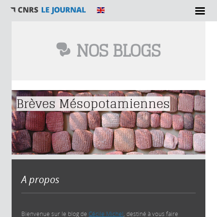
NOS BLOGS
Vous êtes ici
Brèves Mésopotamiennes
A propos
Bienvenue sur le blog de
Cécile Michel
, destiné à vous faire