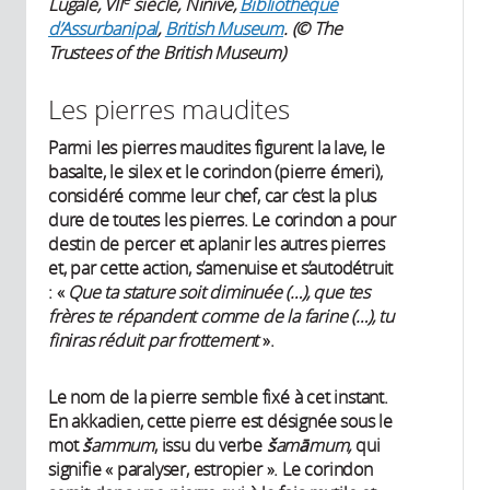
Lugale, VII
siècle, Ninive,
Bibliothèque
d’Assurbanipal
,
British Museum
. (© The
Trustees of the British Museum)
Les pierres maudites
Parmi les pierres maudites figurent la lave, le
basalte, le silex et le corindon (pierre émeri),
considéré comme leur chef, car c’est la plus
dure de toutes les pierres. Le corindon a pour
destin de percer et aplanir les autres pierres
et, par cette action, s’amenuise et s’autodétruit
: «
Que ta stature soit diminuée (…), que tes
frères te répandent comme de la farine (…), tu
finiras réduit par frottement
».
Le nom de la pierre semble fixé à cet instant.
En akkadien, cette pierre est désignée sous le
mot
šammum
, issu du verbe
šamāmum,
qui
signifie « paralyser, estropier ». Le corindon