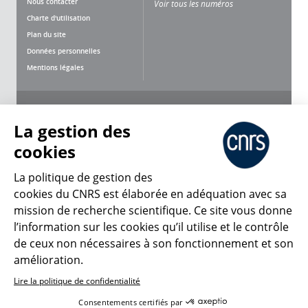
Nous contacter
Voir tous les numéros
Charte d'utilisation
Plan du site
Données personnelles
Mentions légales
Nous suivre
Partager
La gestion des
cookies
La politique de gestion des
cookies du CNRS est élaborée en adéquation avec sa
mission de recherche scientifique. Ce site vous donne
CNRS Le Mag
l’information sur les cookies qu’il utilise et le contrôle
de ceux non nécessaires à son fonctionnement et son
© 2026, CNRS
amélioration.
Lire la politique de confidentialité
Créer un compte
Se connecter
Accessibilité : non conforme
Consentements certifiés par
Gestion des cookies