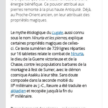
énergie bénéfique. Ce pouvoir attribué aux
pierres remonte à la plus haute Antiquité. Déjà,
au Proche-Orient ancien, on leur attribuait des
propriétés magiques.
Le mythe étiologique du
Lugale
, aussi connu
sous le nom
Ninurta et les pierres,
explique
certaines propriétés magiques de celles-
ci.
Ce texte sumérien de 729 lignes réparties
sur 16 tablettes relate le combat de
Ninurta
,
le dieu de la Guerre victorieuse et de la
Chasse, contre les populations barbares de la
montagne à l’est de Sumer, avec le démon
cosmique Asakku à leur tête. Sans doute
composée dans la seconde moitié du
e
III
millénaire av. J.-C., l’œuvre a été traduite en
akkadien
et recopiée jusqu’à la fin du
er
I
millénaire.