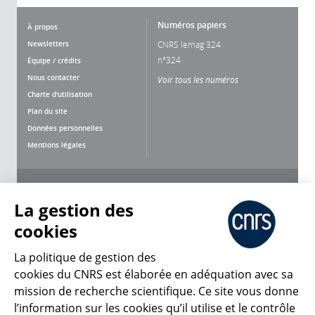
Numéros papiers
À propos
Newsletters
CNRS lemag 324
n°324
Équipe / crédits
Nous contacter
Voir tous les numéros
Charte d'utilisation
Plan du site
Données personnelles
Mentions légales
Nous suivre
Partager
La gestion des
cookies
La politique de gestion des
cookies du CNRS est élaborée en adéquation avec sa
CNRS Le Mag
mission de recherche scientifique. Ce site vous donne
l’information sur les cookies qu’il utilise et le contrôle