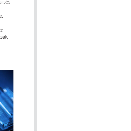
alisés
e,
s,
sak,