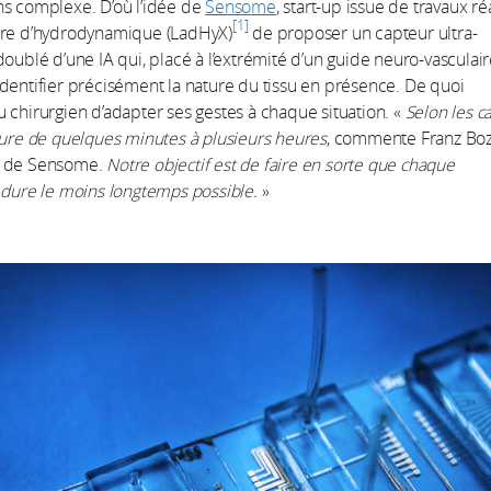
ns complexe. D’où l’idée de
Sensome
, start-up issue de travaux ré
1
ire d’hydrodynamique (LadHyX)
de proposer un capteur ultra-
doublé d’une IA qui, placé à l’extrémité d’un guide neuro-vasculair
dentifier précisément la nature du tissu en présence. De quoi
 chirurgien d’adapter ses gestes à chaque situation. «
Selon les ca
dure de quelques minutes à plusieurs heures
, commente Franz Boz
r de Sensome.
Notre objectif est de faire en sorte que chaque
 dure le moins longtemps possible.
»