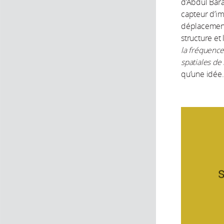
d’Abdul Bara
capteur d’imp
déplacement 
structure et
la fréquence
spatiales de 
qu’une idée.