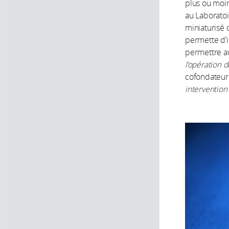
plus ou moi
au Laborato
miniaturisé 
permette d’i
permettre au
l’opération 
cofondateu
intervention