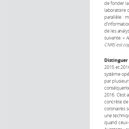
de fonder la
laboratoire d
parallèle : 
d’informatio
de les analy
suivante. «
A
CNRS est cop
Distinguer 
2015 et 2016
système opé
par plusieur
conséquente,
2016. C’est 
concrète de 
coronaires s
une techniqu
quand ceux-l