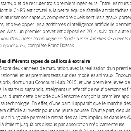
 start-up et de recruter trois premiers ingénieurs. Entre les murs
ont le CNRS est cotutelle, la petite équipe s’attelle à trois tâches 
miniaturiser son capteur, comprendre quels sont les signaux porte
ns, et développer les algorithmes d’intelligence artificielle permet
ser. Ainsi, un premier brevet est déposé en 2014, suivi d’un autre 
ujourd’hui, notre technologie se fonde sur six familles de brevets d
ropriétaire
», complète Franz Bozsak.
les différents types de caillots à extraire
 sont deux années de maturation, avec la réalisation d’un premie
rationnel et les premiers tests sur des modèles animaux. Encou
s prix, dont un au Concours i-Lab 2015, et une première levée de
 la start-up s’agrandit, atteignant un effectif de neuf personnes fi
aussi durant cette période que Sensome conçoit la première appl
sa technologie. En effet, d’une part, il apparaît que le marché des
era difficile à investir pour une jeune pousse. D’autre part, depuis
e chirurgicale permet le retrait des caillots impliqués dans les A
à étaient jusqu’alors dissous par absorption médicamenteuse.