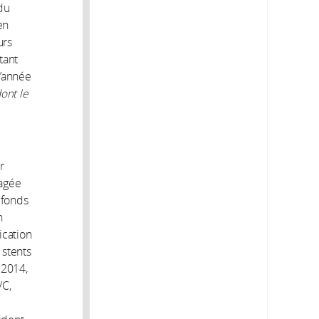
 du
en
urs
tant
l’année
ont le
r
ragée
 fonds
n
ication
 stents
 2014,
VC,