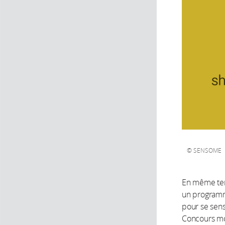
SENSOME
En même temp
un programme
pour se sens
Concours mon