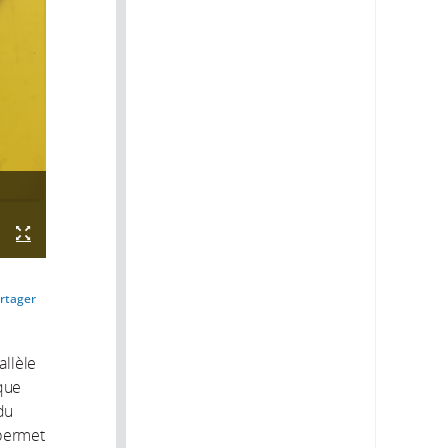
rtager
allèle
ique
du
 permet