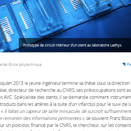
Prototype de circuit intérieur d’un stent au laboratoire Ladhyx.
Pa
nde /Ecole polytechnique
rsqu’en 2013 le jeune ingénieur termine sa thèse sous la direction
kat, directeur de recherche au CNRS, ses préoccupations sont a
s AVC. Spécialiste des stents, il se demande comment instrumen
ntroduits dans les artères à la suite d’un infarctus pour le suivi de l
. «
Il fallait un capteur de taille minuscule, de surcroît suffisammen
r remonter des informations pertinentes
», se souvient Franz Bozs
ur un post-doc financé par le CNRS, le chercheur, sur les conseil