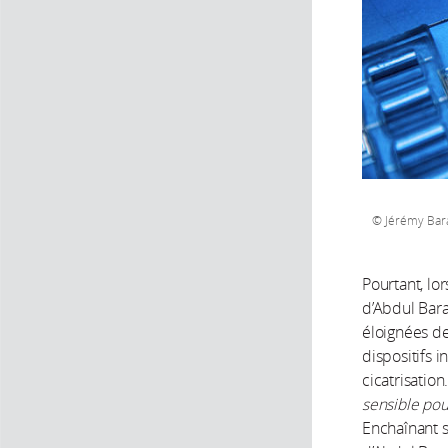
Jérémy Bara
Pourtant, lo
d’Abdul Bara
éloignées de
dispositifs i
cicatrisation
sensible pou
Enchaînant s