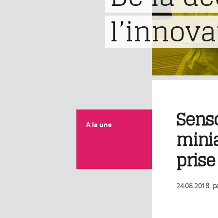
l’innova
Sens
A la une
minia
prise
24.08.2018
, p