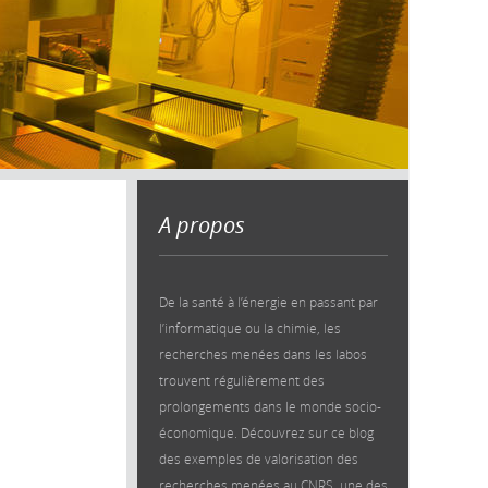
A propos
De la santé à l’énergie en passant par
l’informatique ou la chimie, les
recherches menées dans les labos
trouvent régulièrement des
prolongements dans le monde socio-
économique. Découvrez sur ce blog
des exemples de valorisation des
recherches menées au CNRS, une des