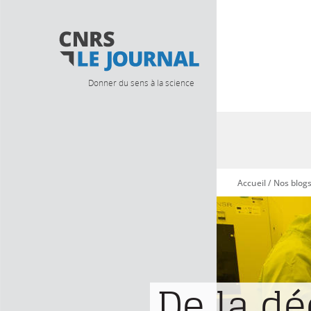
Donner du sens à la science
Accueil
/
Nos blog
Vous êtes ici
De la d