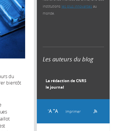
institutions
les plus innovantes
au
monde.
Les auteurs du blog
ours du
La rédaction de CNRS
rer bientôt
le journal
e
-
+
A
A
ques
Imprimer
illot
est