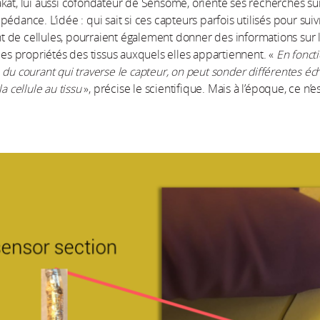
kat, lui aussi cofondateur de Sensome, oriente ses recherches su
édance. L’idée : qui sait si ces capteurs parfois utilisés pour suiv
de cellules, pourraient également donner des informations sur 
 les propriétés des tissus auxquels elles appartiennent. «
En fonct
 du courant qui traverse le capteur, on peut sonder différentes éc
la cellule au tissu
», précise le scientifique. Mais à l’époque, ce n’e