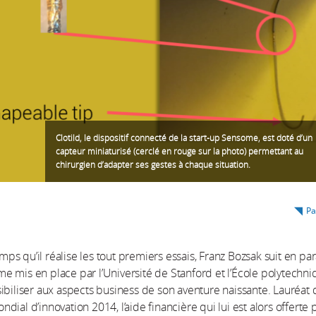
Clotild, le dispositif connecté de la start-up Sensome, est doté d’un
capteur miniaturisé (cerclé en rouge sur la photo) permettant au
chirurgien d’adapter ses gestes à chaque situation.
Pa
s qu’il réalise les tout premiers essais, Franz Bozsak suit en par
 mis en place par l’Université de Stanford et l’École polytechn
ibiliser aux aspects business de son aventure naissante. Lauréat 
dial d’innovation 2014, l’aide financière qui lui est alors offerte