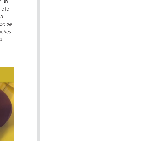
r un
re le
la
ion de
helles
st