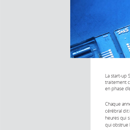
La start-up
traitement c
en phase d’e
Chaque année
cérébral dit
heures qui su
qui obstrue l