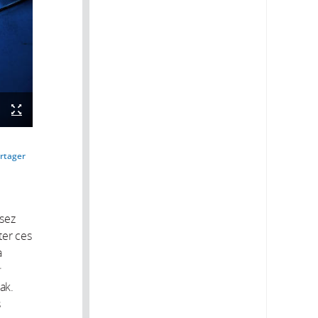
rtager
ssez
ter ces
a
t
ak.
s