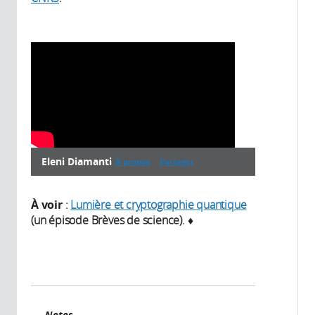
Eleni Diamanti
À propos
Partager
À propos
À
voir
:
Lumière et cryptographie quantique
(un épisode Brèves de science). ♦
Année de
production:
2024
Notes