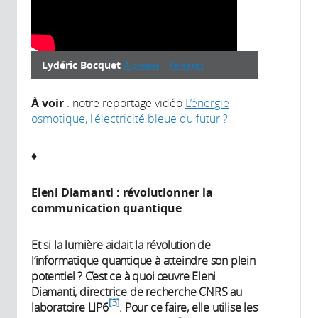
Lydéric Bocquet
À propos
Partager
À propos
À
voir
: notre reportage vidéo
L’énergie
osmotique, l'électricité bleue du futur ?
♦
Année de
production:
Eleni Diamanti : révolutionner la
2024
communication quantique
Et si la lumière aidait la révolution de
l’informatique quantique à atteindre son plein
potentiel ? C’est ce à quoi œuvre Eleni
Diamanti, directrice de recherche CNRS au
3
laboratoire LIP6
. Pour ce faire, elle utilise les