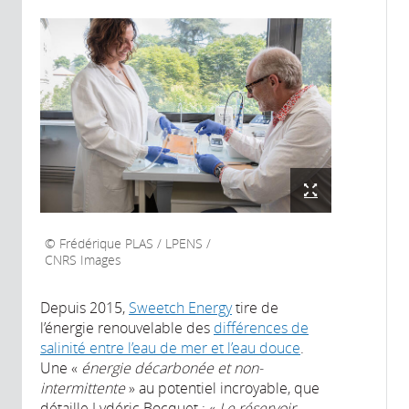
Frédérique PLAS / LPENS /
CNRS Images
Depuis 2015,
Sweetch Energ
y
tire de
l’énergie renouvelable des
différences de
salinité entre l’eau de mer et l’eau douce
.
Une «
énergie décarbonée et non-
intermittente
» au potentiel incroyable, que
détaille Lydéric Bocquet : «
Le réservoir