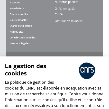
Numéros papiers
À propos
Newsletters
CNRS lemag 324
n°324
Équipe / crédits
Nous contacter
Voir tous les numéros
Charte d'utilisation
Plan du site
Données personnelles
Mentions légales
Nous suivre
Partager
La gestion des
cookies
La politique de gestion des
cookies du CNRS est élaborée en adéquation avec sa
mission de recherche scientifique. Ce site vous donne
CNRS Le Mag
l’information sur les cookies qu’il utilise et le contrôle
de ceux non nécessaires à son fonctionnement et son
© 2026, CNRS