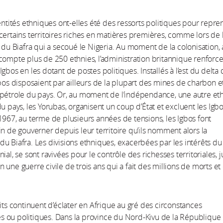
dentités ethniques ont-elles été des ressorts politiques pour repre
certains territoires riches en matières premières, comme lors de 
e du Biafra qui a secoué le Nigeria. Au moment de la colonisation, 
compte plus de 250 ethnies, l’administration britannique renforce
gbos en les dotant de postes politiques. Installés à l’est du delta
gbos disposaient par ailleurs de la plupart des mines de charbon e
pétrole du pays. Or, au moment de l’indépendance, une autre et
du pays, les Yorubas, organisent un coup d’État et excluent les Igb
1967, au terme de plusieurs années de tensions, les Igbos font
in de gouverner depuis leur territoire qu’ils nomment alors la
u Biafra. Les divisions ethniques, exacerbées par les intérêts du
ial, se sont ravivées pour le contrôle des richesses territoriales, j
 une guerre civile de trois ans qui a fait des millions de morts et
lits continuent d’éclater en Afrique au gré des circonstances
 ou politiques. Dans la province du Nord-Kivu de la République