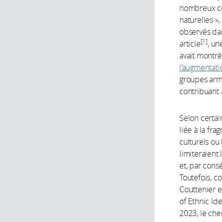
nombreux con
naturelles »,
observés da
[1]
article
, un
avait montr
l’augmentati
groupes armé
contribuant a
Selon certai
liée à la fra
culturels ou 
limiteraient
et, par cons
Toutefois, 
Couttenier e
of Ethnic Ide
2023, le che