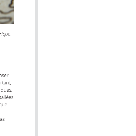
rique.
enser
rtant,
iques.
tallées
oque
pas