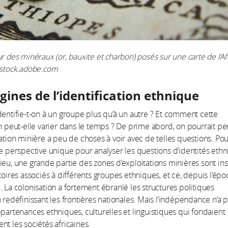
r des minéraux (or, bauxite et charbon) posés sur une carte de l’Af
 stock.adobe.com
gines de l’identification ethnique
dentifie-t-on à un groupe plus qu’à un autre ? Et comment cette
on peut-elle varier dans le temps ? De prime abord, on pourrait p
tation minière a peu de choses à voir avec de telles questions. Pou
ne perspective unique pour analyser les questions d’identités ethn
ieu, une grande partie des zones d’exploitations minières sont ins
itoires associés à différents groupes ethniques, et ce, depuis l’ép
. La colonisation a fortement ébranlé les structures politiques
n redéfinissant les frontières nationales. Mais l’indépendance n’a 
ppartenances ethniques, culturelles et linguistiques qui fondaient
nt les sociétés africaines.