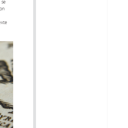
 se
ion
exte