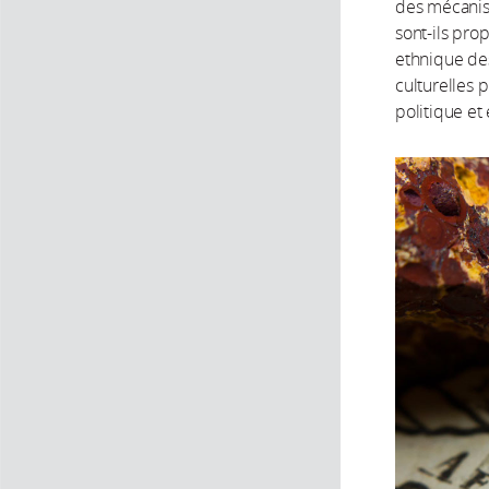
des mécanism
sont-ils pro
ethnique des 
culturelles 
politique e