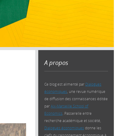
A propos
Ce blog est alimenté par
Dialogues
économiques
, une revue numérique
de diffusion des connaissances éditée
par
Aix-Marseille School of
Economics
. Passerelle entre
recherche académique et société,
Dialogues économiques
donne les
clefs du raisonnement économique à