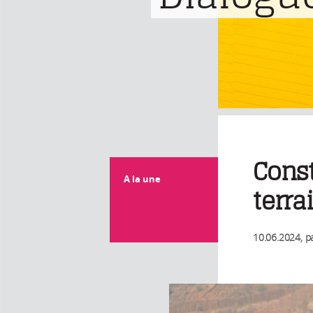
Const
A la une
terra
10.06.2024
, p