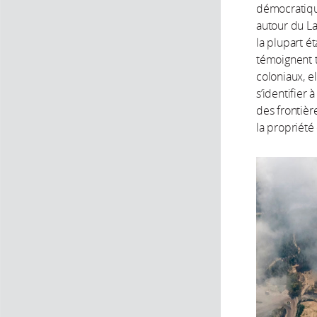
démocratiqu
autour du La
la plupart é
témoignent t
coloniaux, e
s’identifier
des frontièr
la propriété