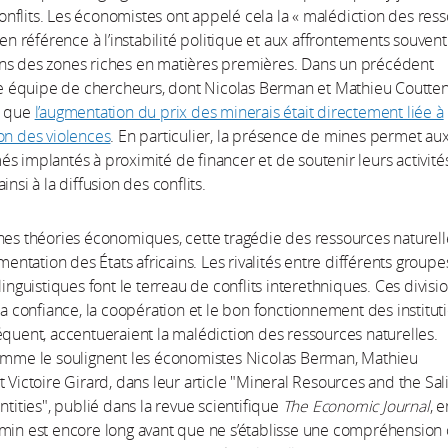
flits. Les économistes ont appelé cela la « malédiction des res
 en référence à l’instabilité politique et aux affrontements souvent
ns des zones riches en matières premières. Dans un précédent
e équipe de chercheurs, dont Nicolas Berman et Mathieu Coutten
é que
l’augmentation du prix des minerais était directement liée à
on des violences
. En particulier, la présence de mines permet au
s implantés à proximité de financer et de soutenir leurs activités
insi à la diffusion des conflits.
nes théories économiques, cette tragédie des ressources naturell
gmentation des États africains. Les rivalités entre différents groupe
linguistiques font le terreau de conflits interethniques. Ces divisi
 la confiance, la coopération et le bon fonctionnement des instituti
équent, accentueraient la malédiction des ressources naturelles.
comme le soulignent les économistes Nicolas Berman, Mathieu
t Victoire Girard, dans leur article "Mineral Resources and the Sa
ntities", publié dans la revue scientifique
The Economic Journal
, e
min est encore long avant que ne s’établisse une compréhension 