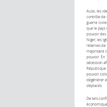
Aussi, les i
contrôle de 
guerre civil
que le pays 
pouvoir des I
Niger, les I
réserves de 
majoritaire 
pouvoir. En 
sécession af
République d
pouvoir colon
dégénérer en
déplacés.
De tels conf
économiques