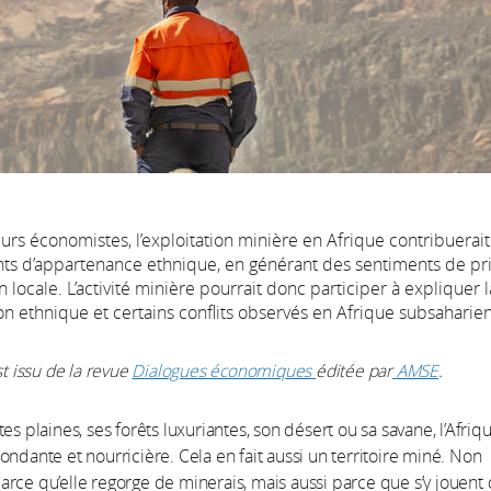
urs économistes, l’exploitation minière en Afrique contribuerait 
nts d’appartenance ethnique, en générant des sentiments de pr
n locale. L’activité minière pourrait donc participer à expliquer l
n ethnique et certains conflits observés en Afrique subsaharie
st issu de la revue
Dialogues économiques
éditée par
AMSE
.
es plaines, ses forêts luxuriantes, son désert ou sa savane, l’Afriq
ondante et nourricière. Cela en fait aussi un territoire miné. Non
rce qu’elle regorge de minerais, mais aussi parce que s’y jouent