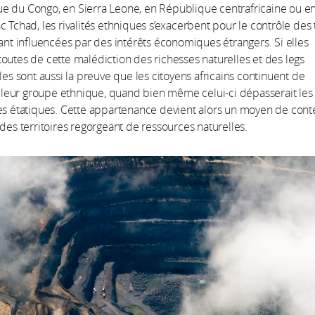
e du Congo, en Sierra Leone, en République centrafricaine ou e
c Tchad, les rivalités ethniques s’exacerbent pour le contrôle des 
tant influencées par des intérêts économiques étrangers. Si elles
outes de cette malédiction des richesses naturelles et des legs
lles sont aussi la preuve que les citoyens africains continuent de
 à leur groupe ethnique, quand bien même celui-ci dépasserait les 
es étatiques. Cette appartenance devient alors un moyen de cont
 des territoires regorgeant de ressources naturelles.