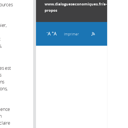
www.dialogueseconomiques.fr/a-
sources
propos
ier,
-
+
A
A
Imprimer
x
,
es est
s
ons
ons,
lience
n
claire