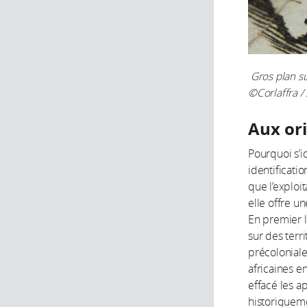
Gros plan su
©Corlaffra /
Aux ori
Pourquoi s’i
identificati
que l’exploi
elle offre u
En premier l
sur des terr
précoloniale
africaines e
effacé les a
historiqueme