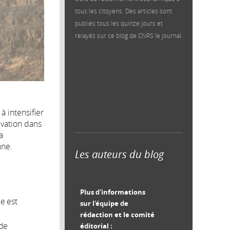
tous les citoyens. Des articles sont
publiés tous les quinze jours et
relayés sur ce blog de CNRS le journal.
à intensifier
ivation dans
a
nne.
Les auteurs du blog
Plus d'informations
ue est
sur l'équipe de
rédaction et le comité
 de
éditorial :