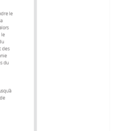
ndre le
la
alors
 le
 du
t des
hnie
os du
usqu’à
 de