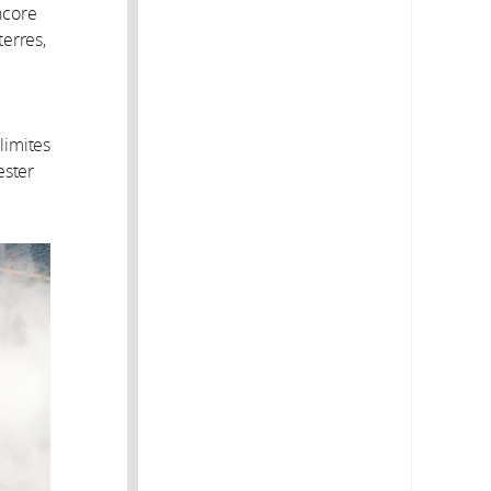
ncore
terres,
limites
ester