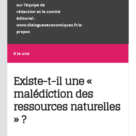
sur l'équipe de
rédaction et le comité
éditorial :
www.dialogueseconomiques.fr/a-
propos
A la une
Existe-t-il une «
malédiction des
ressources naturelles
» ?