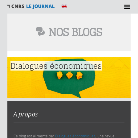
NOS BLOGS
Vous êtes ici
Dialogues économiques
A propos
Ce blog est alimenté par
Dialogues économiques
, une revue