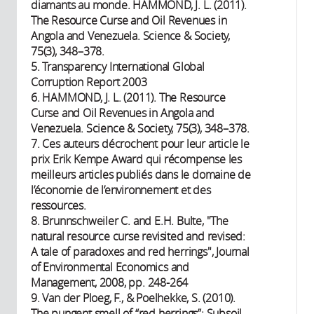
diamants au monde. HAMMOND, J. L. (2011).
The Resource Curse and Oil Revenues in
Angola and Venezuela. Science & Society,
75(3), 348–378.
5. Transparency International Global
Corruption Report 2003
6. HAMMOND, J. L. (2011). The Resource
Curse and Oil Revenues in Angola and
Venezuela. Science & Society, 75(3), 348–378.
7. Ces auteurs décrochent pour leur article le
prix Erik Kempe Award qui récompense les
meilleurs articles publiés dans le domaine de
l’économie de l’environnement et des
ressources.
8. Brunnschweiler C. and E.H. Bulte, "The
natural resource curse revisited and revised:
A tale of paradoxes and red herrings", Journal
of Environmental Economics and
Management, 2008, pp. 248-264
9. Van der Ploeg, F., & Poelhekke, S. (2010).
The pungent smell of “red herrings”: Subsoil