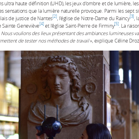
s ultra haute définition (UHD), les jeux d’ombre et de lumière, les
es sensations que la lumière naturelle provoque. Parmi les sept si
2
3
alais de justice de Nantes
, l’église de Notre-Dame du Raincy
, l
4
5
e Sainte Geneviève
et l’église Saint-Pierre de Firminy
. La rais
«
Nous voulions des lieux présentant des ambiances lumineuses va
mettent de tester nos méthodes de travail
», explique Céline Dro