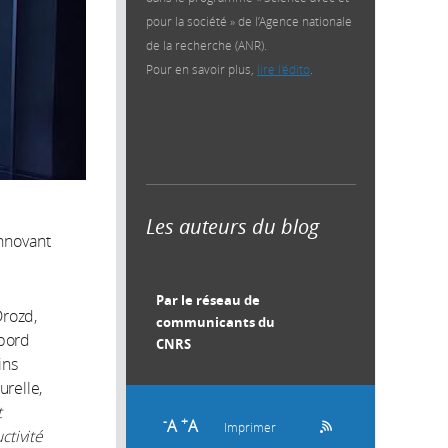
pour la société » de l’Agence nationale
de la recherche (ANR).
Pour en savoir plus,
lire l'édito
.
Les auteurs du blog
innovant
Par le réseau de
Drozd,
communicants du
abord
CNRS
ins
urelle,
t
-
+
A
A
Imprimer
ctivité