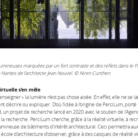
mineuses marquées par un fort contraste et des reflets dans le Pa
e Nantes de l’architecte Jean Nouvel.
© Niren Cunthen
virtuelle s’en mêle
 enseigner » la lumière n’est pas chose aisée. En effet, elle ne se la
nt décrire ou expliquer. D’où l’idée à l’origine de PerciLum, porté
, un projet de recherche lancé en 2020 avec le soutien de l’Agen
 la recherche. PerciLum cherche, grâce à la réalité virtuelle, à rec
umineuse de bâtiments d’intérêt architectural. Ceci permettra au
 école d’architecture d’observer, grâce à des casques de réalité vi