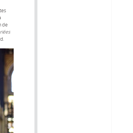
tes
a
on de
riées
zd.