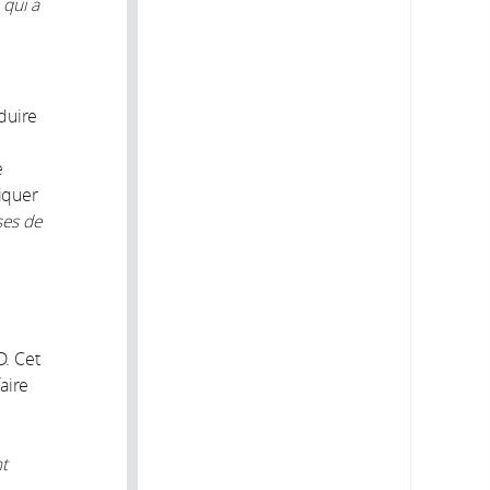
 qui a
oduire
e
iquer
ses de
D. Cet
aire
nt