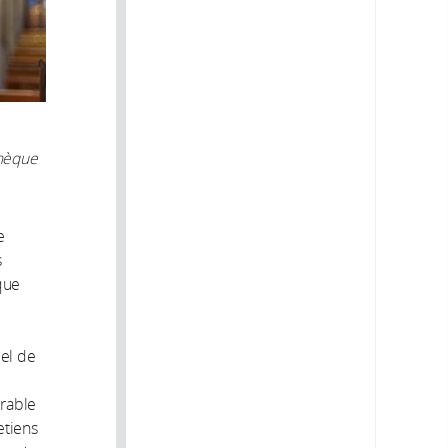
thèque
e
s
que
éel de
arable
etiens