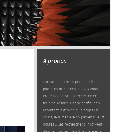
A propos
À travers différents projets mêlant
plusieurs disciplines, ce blog vous
invite à découvrir la recherche en
train de se faire. Des scientifiques y
racontent la genèse d’un projet en
cours, leur manière d’y parvenir, leurs
doutes… Ces recherches s'inscrivent
dans le programme « Science avec et