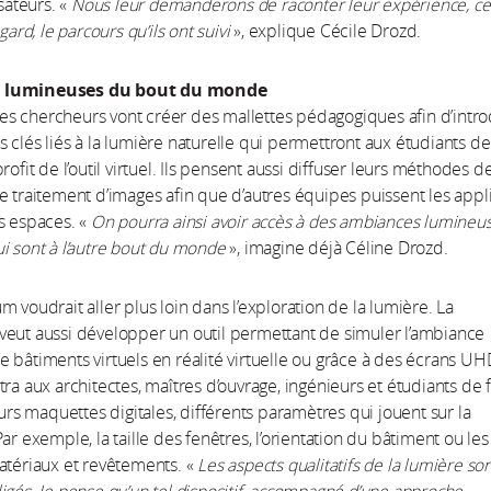
isateurs. «
Nous leur demanderons de raconter leur expérience, ce
egard, le parcours qu’ils ont suivi
», explique Cécile Drozd.
 lumineuses du bout du monde
, les chercheurs vont créer des mallettes pédagogiques afin d’intr
 clés liés à la lumière naturelle qui permettront aux étudiants de
rofit de l’outil virtuel. Ils pensent aussi diffuser leurs méthodes d
e traitement d’images afin que d’autres équipes puissent les appl
s espaces. «
On pourra ainsi avoir accès à des ambiances lumineu
i sont à l’autre bout du monde
», imagine déjà Céline Drozd.
m voudrait aller plus loin dans l’exploration de la lumière. La
eut aussi développer un outil permettant de simuler l’ambiance
 bâtiments virtuels en réalité virtuelle ou grâce à des écrans UH
tra aux architectes, maîtres d’ouvrage, ingénieurs et étudiants de f
eurs maquettes digitales, différents paramètres qui jouent sur la
ar exemple, la taille des fenêtres, l’orientation du bâtiment ou les
atériaux et revêtements. «
Les aspects qualitatifs de la lumière so
igés. Je pense qu’un tel dispositif, accompagné d’une approche