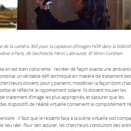
e de la caméra 360 pour la captation d’images HDR dans la biblio
iève à Paris, de l’architecte Henri Labrouste.
© Niren Cunthen
se en est bien consciente : recréer de façon exacte une ambianc
nstitue un véritable défi technique en matière de traitement de
chercheurs doivent, pour y parvenir, modéliser la façon dont cha
orbe et réfléchit le rayonnement solaire. Ils doivent trouver les
de traitement d’image les plus appropriés, et s’assurer que les
es dispositifs de réalité virtuelle conservent le comportement r
e encore : il faut que le ressenti face à la scène virtuelle soit comp
 le lieu réel. Pour s’en assurer, les chercheurs conduiront des entr