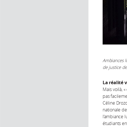
Ambiances lu
de justice d
La réalité 
Mais voilà, «
pas facileme
Céline Drozd
nationale de
l’ambiance l
étudiants en