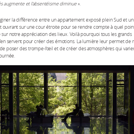
s augmente et l’absentéisme diminue
».
imaginer la différence entre un appartement exposé plein Sud et un
ouvrant sur une cour étroite pour se rendre compte à quel point
 sur notre appréciation des lieux. Voilà pourquoi tous les grands
s’en servent pour créer des émotions. La lumière leur permet de 
de poser des trompe-l‘œil et de créer des atmosphères qui varie
journée.