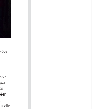
lais
isse
 par
ce
réer
x
rtuelle