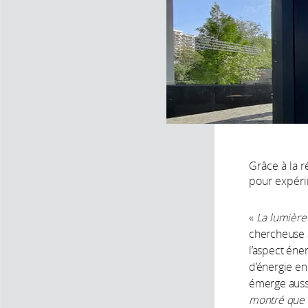
Grâce à la r
pour expérim
«
La lumière 
chercheuse a
l’aspect éne
d’énergie en
émerge aussi
montré que d