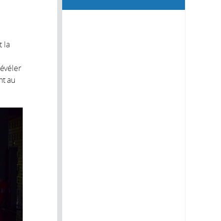
 la
révéler
nt au