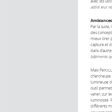
avec les util
attiré leur r
Ambiances
Par la suite
des concepts
mieux tirer p
capture et d
dans d’autre
bâtiments qu
Mais PerciLu
chercheuse v
lumineuse de
outil permet
varier, sur l
luminosité. P
différents m
souvent négl