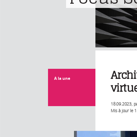
Archi
A la une
virtu
18.09.2023
, p
Mis à jour le
1