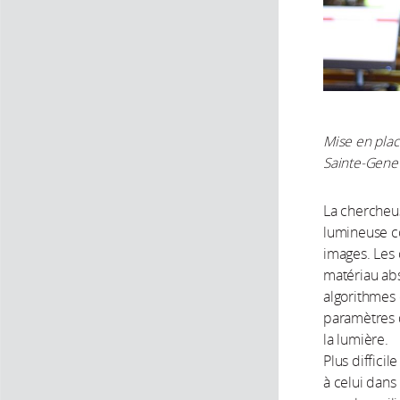
Mise en plac
Sainte-Genev
La chercheu
lumineuse co
images. Les 
matériau abs
algorithmes 
paramètres d
la lumière.
Plus difficil
à celui dans