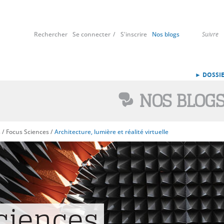
Rechercher
Se connecter
S'inscrire
Nos blogs
Suivre
► DOSSIE
NOS BLOG
s
/
Focus Sciences
/
Architecture, lumière et réalité virtuelle
ciences