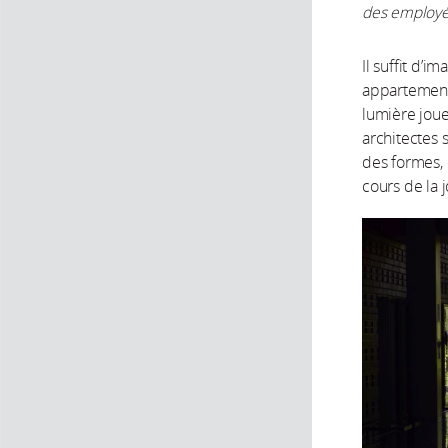
des employé
Il suffit d’
appartement 
lumière joue
architectes 
des formes, 
cours de la 