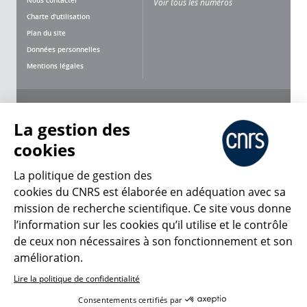
Voir tous les numéros
Charte d'utilisation
Plan du site
Données personnelles
Mentions légales
Nous suivre
Partager
La gestion des
cookies
La politique de gestion des
cookies du CNRS est élaborée en adéquation avec sa
CNRS Le Mag
mission de recherche scientifique. Ce site vous donne
l’information sur les cookies qu’il utilise et le contrôle
de ceux non nécessaires à son fonctionnement et son
© 2026, CNRS
amélioration.
Lire la politique de confidentialité
Créer un compte
Se connecter
Accessibilité : non conforme
Consentements certifiés par
Gestion des cookies