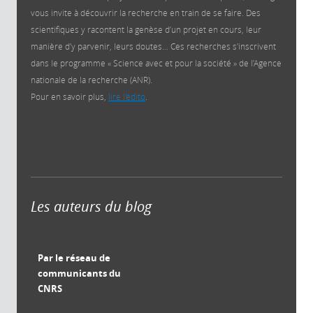
vous invite à découvrir la recherche en train de se faire. Des
scientifiques y racontent la genèse d’un projet en cours, leur
manière d’y parvenir, leurs doutes… Ces recherches s'inscrivent
dans le programme « Science avec et pour la société » de l’Agence
nationale de la recherche (ANR).
Pour en savoir plus,
lire l'édito
.
Les auteurs du blog
Par le réseau de
communicants du
CNRS