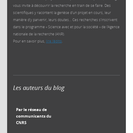
vous invite à découvrir la recherche en train de se faire. Des
scientifiques y racontent la genèse d’un projet en cours, leur
manière d’y parvenir, leurs doutes… Ces recherches s'inscrivent
dans le programme « Science avec et pour la société » de l’Agence
nationale de la recherche (ANR).
Pour en savoir plus,
lire l'édito
.
Les auteurs du blog
Par le réseau de
communicants du
CNRS