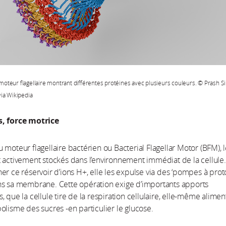
oteur flagellaire montrant différentes protéines avec plusieurs couleurs. © Prash S
ia Wikipedia
, force motrice
 moteur flagellaire bactérien ou Bacterial Flagellar Motor (BFM), 
 activement stockés dans l’environnement immédiat de la cellule
er ce réservoir d’ions H+, elle les expulse via des ‘pompes à prot
ns sa membrane. Cette opération exige d’importants apports
, que la cellule tire de la respiration cellulaire, elle-même alime
olisme des sucres -en particulier le glucose.