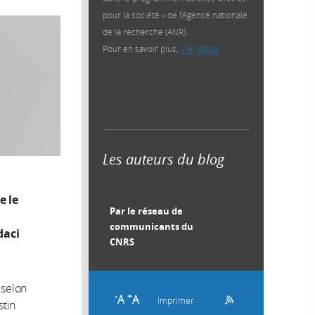
pour la société » de l’Agence nationale
de la recherche (ANR).
Pour en savoir plus,
lire l'édito
.
Les auteurs du blog
e le
Par le réseau de
communicants du
daci
CNRS
 selon
-
+
A
A
Imprimer
stin