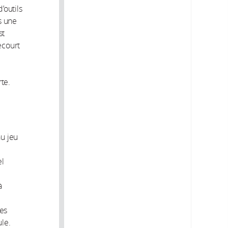
’outils
s une
st
ecourt
te.
au jeu
el
à
nes
ule.