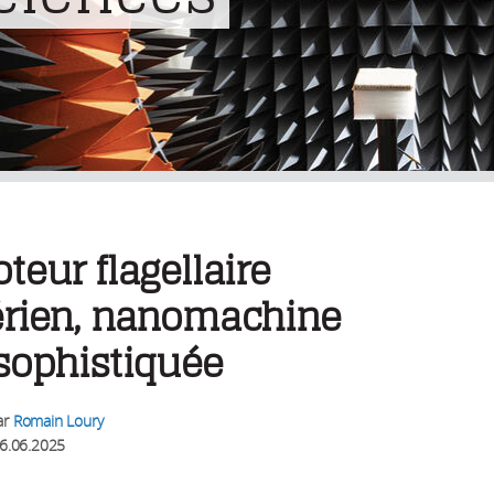
teur flagellaire
érien, nanomachine
sophistiquée
ar
Romain Loury
6.06.2025