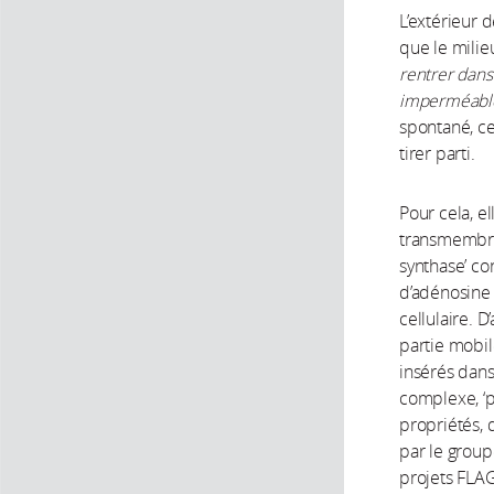
L’extérieur 
que le milieu
rentrer dans
imperméable,
spontané, ce
tirer parti.
Pour cela, e
transmembran
synthase’ co
d’adénosine 
cellulaire. D
partie mobile
insérés dans
complexe, ‘p
propriétés, 
par le group
projets FL