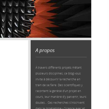
A propos
À travers différents projets mêlant
plusieurs disciplines, ce blog vous
invite à découvrir la recherche en
train de se faire. Des scientifiques y
racontent la genèse d’un projet en
cours, leur manière d’y parvenir, leurs
doutes… Ces recherches s'inscrivent
dans le programme « Science avec et