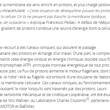
de la membrane est ainsi enrichi en protons, et plus chargé posit
 intracellulaire.
« Cette situation de déséquilibre pousse les proto
 la cellule. Or ils ne peuvent pas franchir la membrane lipidique,
 de la bactérie »,
explique Francesco Pedaci. A défaut de rééqui
 gradient de protons constitue une source d’énergie dont la cellu
lle recourt à des ‘canaux ioniques’, qui assurent le passage
aire des protons en échange d’un travail. D’une part, le comple
nvertit cette énergie ionique en énergie chimique, stockée sous 
triphosphate (ATP) -principale monnaie énergétique de tout pro
’autre part, ce flux de protons alimente le moteur flagellaire, dont 
 -le ‘rotor’ relié au flagelle- est entouré d’une douzaine de ‘stators
 la membrane cellulaire. Ces canaux ioniques, au fonctionnement
oussent’ le rotor lorsqu’ils sont traversés par des protons. Leurs
de sensibilité mécanique et de cinétique coopérative, ont été étu
4
e de Nils Walliser, du Laboratoire Charles Coulomb
, partenaire
AGMOTOR et BaElMec.