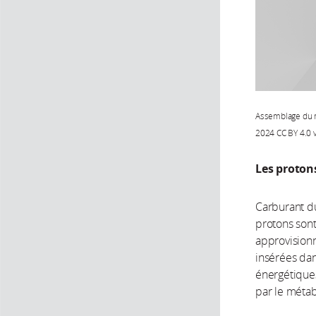
Assemblage du m
2024 CC BY 4.0 v
Les protons
Carburant du
protons sont
approvisionn
insérées da
énergétiques
par le métab