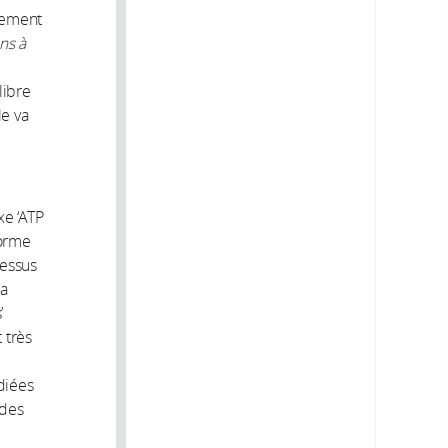
ivement
ns à
libre
le va
xe ‘ATP
forme
cessus
la
’
 très
diées
 des