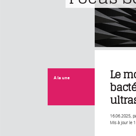
Le mo
A la une
bact
ultra
16.06.2025
, p
Mis à jour le
1