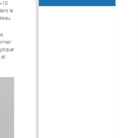
5-10
dans le
ateau.
ne
ernier
hysique
, et