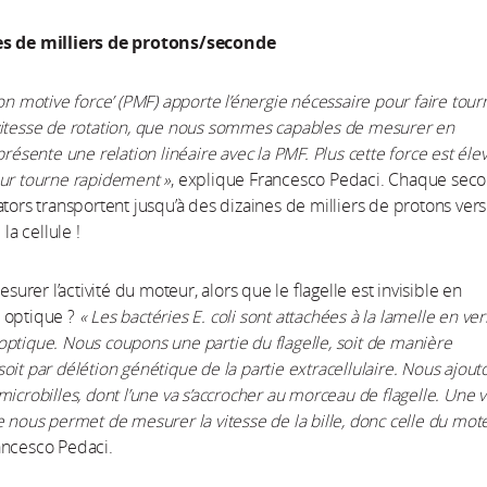
es de milliers de protons/seconde
on motive force’ (PMF) apporte l’énergie nécessaire pour faire tour
vitesse de rotation, que nous sommes capables de mesurer en
présente une relation linéaire avec la PMF. Plus cette force est éle
ur tourne rapidement »
, explique Francesco Pedaci. Chaque sec
ators transportent jusqu’à des dizaines de milliers de protons vers
 la cellule !
rer l’activité du moteur, alors que le flagelle est invisible en
 optique ?
« Les bactéries E. coli sont attachées à la lamelle en ver
ptique. Nous coupons une partie du flagelle, soit de manière
oit par délétion génétique de la partie extracellulaire. Nous ajout
microbilles, dont l’une va s’accrocher au morceau de flagelle. Une 
e nous permet de mesurer la vitesse de la bille, donc celle du mot
ancesco Pedaci.