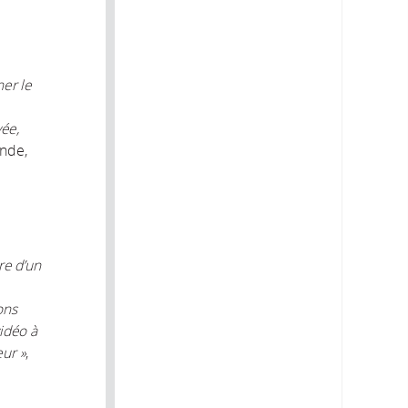
ner le
vée,
onde,
re d’un
ons
vidéo à
eur »
,