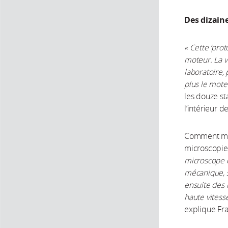
Des dizain
« Cette ‘prot
moteur. La 
laboratoire, 
plus le mote
les douze st
l’intérieur de
Comment mesu
microscopie
microscope o
mécanique, s
ensuite des 
haute vitess
explique Fr