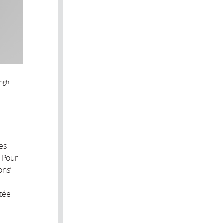
ingh
les
. Pour
ons’
ntée