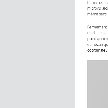
humain, en p
microns, alo
même sens, 
Fermement a
machine haut
point qui in
et mécanique
coordinate