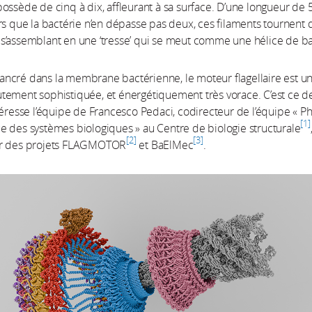
ossède de cinq à dix, affleurant à sa surface. D’une longueur de 
rs que la bactérie n’en dépasse pas deux, ces filaments tournent 
s’assemblant en une ‘tresse’ qui se meut comme une hélice de b
ncré dans la membrane bactérienne, le moteur flagellaire est u
ement sophistiquée, et énergétiquement très vorace. C’est ce d
téresse l’équipe de Francesco Pedaci, codirecteur de l’équipe « P
1
 des systèmes biologiques » au Centre de biologie structurale
2
3
ur des projets FLAGMOTOR
et BaElMec
.