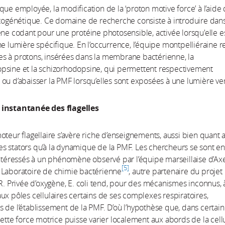
que employée, la modification de la ‘proton motive force’ à l’aide d
ptogénétique. Ce domaine de recherche consiste à introduire dan
ène codant pour une protéine photosensible, activée lorsqu'elle e
ne lumière spécifique. En l’occurrence, l’équipe montpelliéraine r
s à protons, insérées dans la membrane bactérienne, la
psine et la schizorhodopsine, qui permettent respectivement
ou d’abaisser la PMF lorsqu’elles sont exposées à une lumière ver
 instantanée des flagelles
oteur flagellaire s’avère riche d’enseignements, aussi bien quant 
 stators qu’à la dynamique de la PMF. Les chercheurs se sont en
intéressés à un phénomène observé par l’équipe marseillaise d’Ax
5
 Laboratoire de chimie bactérienne
, autre partenaire du projet
Privée d’oxygène, E. coli tend, pour des mécanismes inconnus, 
ux pôles cellulaires certains de ses complexes respiratoires,
 de l’établissement de la PMF. D’où l’hypothèse que, dans certai
cette force motrice puisse varier localement aux abords de la cell