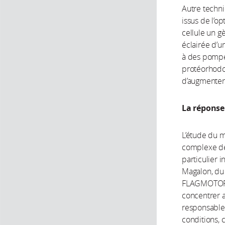
Autre techni
issus de l’o
cellule un g
éclairée d’u
à des pompe
protéorhodo
d’augmenter 
La réponse
L’étude du m
complexe des
particulier 
Magalon, du
FLAGMOTOR. 
concentrer a
responsables
conditions, 