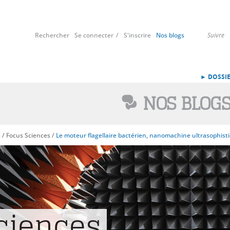
Rechercher
Se connecter
S'inscrire
Nos blogs
Suivre
► DOSSIE
NOS BLOG
s
/
Focus Sciences
/
Le moteur flagellaire bactérien, nanomachine ultrasophist
ciences