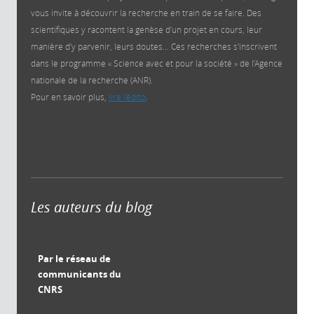
vous invite à découvrir la recherche en train de se faire. Des
scientifiques y racontent la genèse d’un projet en cours, leur
manière d’y parvenir, leurs doutes… Ces recherches s'inscrivent
dans le programme « Science avec et pour la société » de l’Agence
nationale de la recherche (ANR).
Pour en savoir plus,
lire l'édito
.
Les auteurs du blog
Par le réseau de
communicants du
CNRS