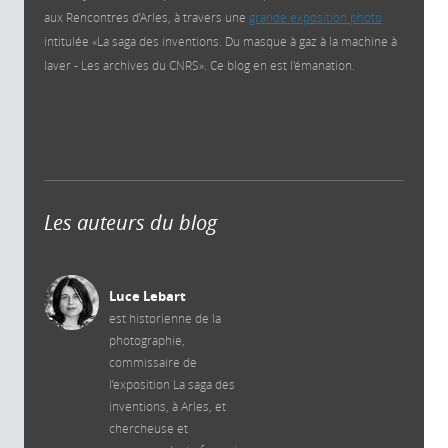
aux Rencontres d’Arles, à travers une
grande exposition photo
intitulée «La saga des inventions. Du masque à gaz à la machine à
laver - Les archives du CNRS». Ce blog en est l'émanation.
Les auteurs du blog
Luce Lebart
est historienne de la
photographie,
commissaire de
l’exposition La saga des
inventions, à Arles, et
chercheuse et