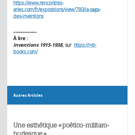
https://www.rencontres-
arles.com/fr/expositions/view/780/la-saga-
des-inventions
––––––––––
À lire :
Inventions 1915-1938
,
sur
https://rvb-
books.com/
Autres Articles
Une esthétique « poético-militaro-
burlesque »