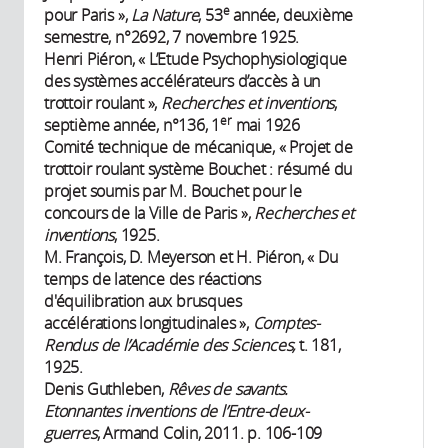
e
pour Paris »,
La Nature
, 53
année, deuxième
semestre, n°2692, 7 novembre 1925.
Henri Piéron, « L’Etude Psychophysiologique
des systèmes accélérateurs d’accès à un
trottoir roulant »,
Recherches et inventions
,
er
septième année, n°136, 1
mai 1926
Comité technique de mécanique, « Projet de
trottoir roulant système Bouchet : résumé du
projet soumis par M. Bouchet pour le
concours de la Ville de Paris »,
Recherches et
inventions
, 1925.
M. François, D. Meyerson et H. Piéron, « Du
temps de latence des réactions
d'équilibration aux brusques
accélérations longitudinales »,
Comptes-
Rendus de l’Académie des Sciences,
t. 181,
1925.
Denis Guthleben,
Rêves de savants.
Etonnantes inventions de l’Entre-deux-
guerres
, Armand Colin, 2011. p. 106-109