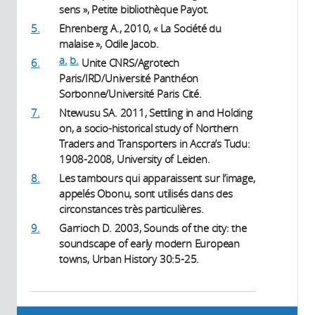
sens », Petite bibliothèque Payot.
5.
Ehrenberg A., 2010, « La Société du
malaise », Odile Jacob.
a.
b.
6.
Unite CNRS/Agrotech
Paris/IRD/Université Panthéon
Sorbonne/Université Paris Cité.
7.
Ntewusu SA. 2011, Settling in and Holding
on, a socio-historical study of Northern
Traders and Transporters in Accra’s Tudu:
1908-2008, University of Leiden.
8.
Les tambours qui apparaissent sur l’image,
appelés Obonu, sont utilisés dans des
circonstances très particulières.
9.
Garrioch D. 2003, Sounds of the city: the
soundscape of early modern European
towns, Urban History 30:5-25.