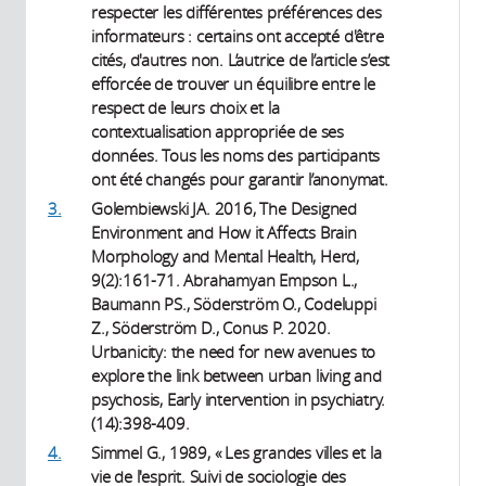
respecter les différentes préférences des
informateurs : certains ont accepté d'être
cités, d'autres non. L’autrice de l’article s’est
efforcée de trouver un équilibre entre le
respect de leurs choix et la
contextualisation appropriée de ses
données. Tous les noms des participants
ont été changés pour garantir l’anonymat.
3.
Golembiewski JA. 2016, The Designed
Environment and How it Affects Brain
Morphology and Mental Health, Herd,
9(2):161-71. Abrahamyan Empson L.,
Baumann PS., Söderström O., Codeluppi
Z., Söderström D., Conus P. 2020.
Urbanicity: the need for new avenues to
explore the link between urban living and
psychosis, Early intervention in psychiatry.
(14):398-409.
4.
Simmel G., 1989, « Les grandes villes et la
vie de l'esprit. Suivi de sociologie des