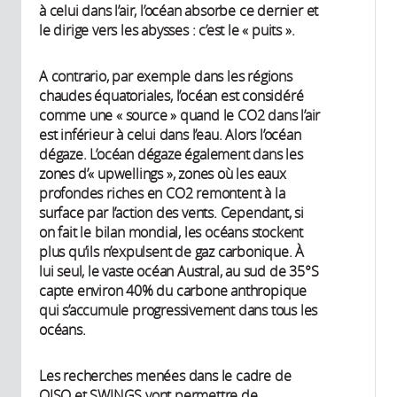
à celui dans l’air, l’océan absorbe ce dernier et
le dirige vers les abysses : c’est le « puits ».
A contrario, par exemple dans les régions
chaudes équatoriales, l’océan est considéré
comme une « source » quand le CO2 dans l’air
est inférieur à celui dans l’eau. Alors l’océan
dégaze. L’océan dégaze également dans les
zones d’« upwellings », zones où les eaux
profondes riches en CO2 remontent à la
surface par l’action des vents. Cependant, si
on fait le bilan mondial, les océans stockent
plus qu’ils n’expulsent de gaz carbonique. À
lui seul, le vaste océan Austral, au sud de 35°S
capte environ 40% du carbone anthropique
qui s’accumule progressivement dans tous les
océans.
Les recherches menées dans le cadre de
OISO et SWINGS vont permettre de