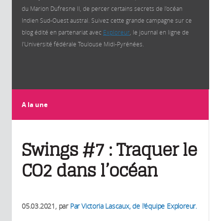
du Marion Dufresne II, de percer certains secrets de l’océan
Indien Sud-Ouest austral. Suivez cette grande campagne sur ce
blog édité en partenariat avec
Exploreur
, le journal en ligne de
l’Université fédérale Toulouse Midi-Pyrénées.
A la une
Swings #7 : Traquer le
CO2 dans l’océan
05.03.2021
, par
Par Victoria Lascaux, de l'équipe Exploreur.