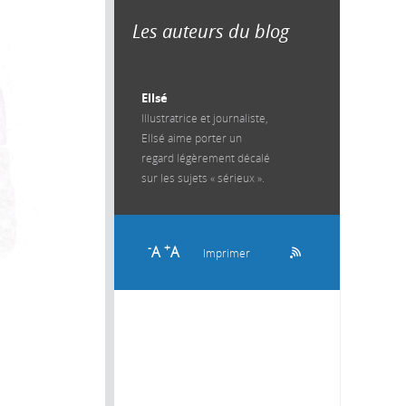
Les auteurs du blog
Ellsé
Illustratrice et journaliste,
Ellsé aime porter un
regard légèrement décalé
sur les sujets « sérieux ».
-
+
A
A
Imprimer