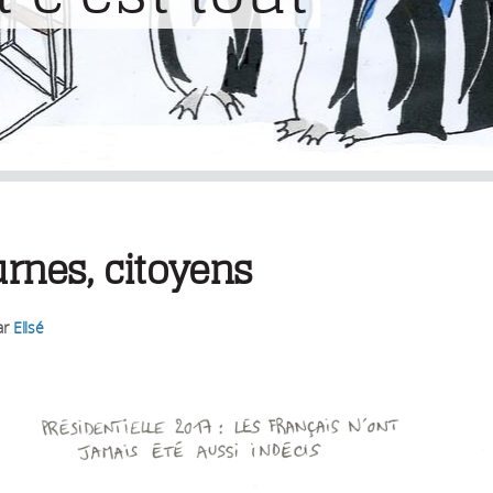
rnes, citoyens
ar
Ellsé