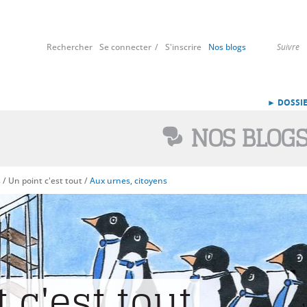
Rechercher
Se connecter
S'inscrire
Nos blogs
Suivre
► DOSSIE
NOS BLOG
s
/
Un point c'est tout
/
Aux urnes, citoyens
 c'est tout