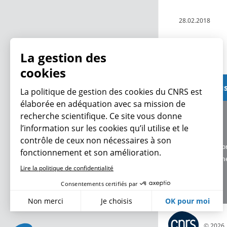
28.02.2018
Lire plus
La gestion des
cookies
Voir plus
La politique de gestion des cookies du CNRS est
élaborée en adéquation avec sa mission de
recherche scientifique. Ce site vous donne
À propos
l’information sur les cookies qu’il utilise et le
Équipe / crédits
contrôle de ceux non nécessaires à son
Charte d'utilisatio
fonctionnement et son amélioration.
Données personne
Lire la politique de confidentialité
Consentements certifiés par
Non merci
Je choisis
OK pour moi
Axeptio consent
Plateforme de Gestion du Consentement : Personnalisez vo
© 2026