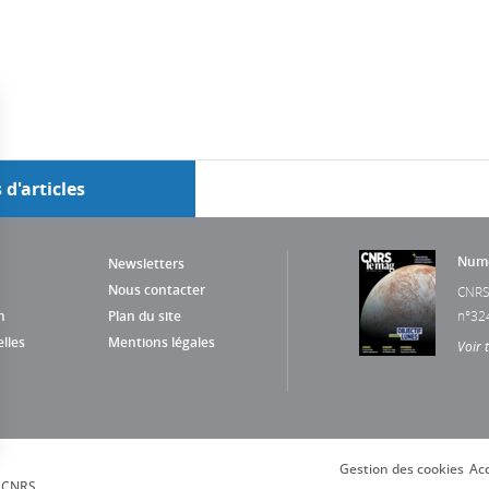
 d'articles
Numé
Newsletters
Nous contacter
CNRS
n
Plan du site
n°32
lles
Mentions légales
Voir 
Gestion des cookies
Acc
s Options
, CNRS