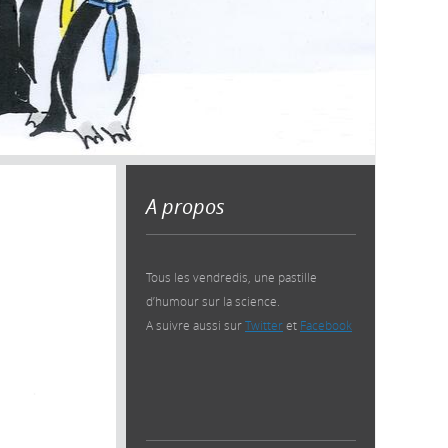
A propos
Tous les vendredis, une pastille
d’humour sur la science.
A suivre aussi sur
Twitter
et
Facebook