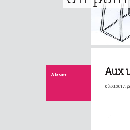
Aux u
A la une
08.03.2017
, p