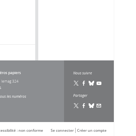
ros papiers
Nous suivre
 lemag 324
4
Partager
tous les numéros
essibilité : non conforme
Se connecter
Créer un compte