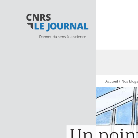
Donner du sens à la science
Accueil
/
Nos blog
Vous êtes ici
Un point