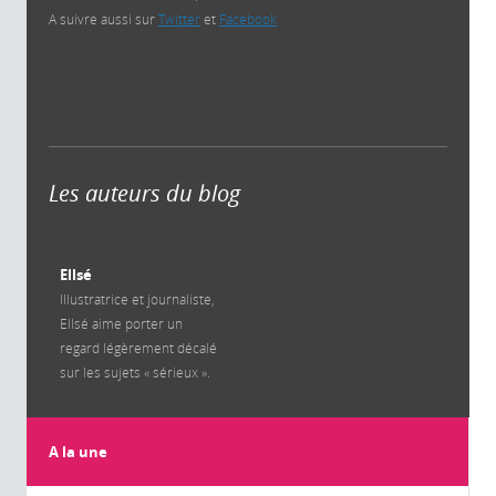
A suivre aussi sur
Twitter
et
Facebook
Les auteurs du blog
Ellsé
Illustratrice et journaliste,
Ellsé aime porter un
regard légèrement décalé
sur les sujets « sérieux ».
A la une