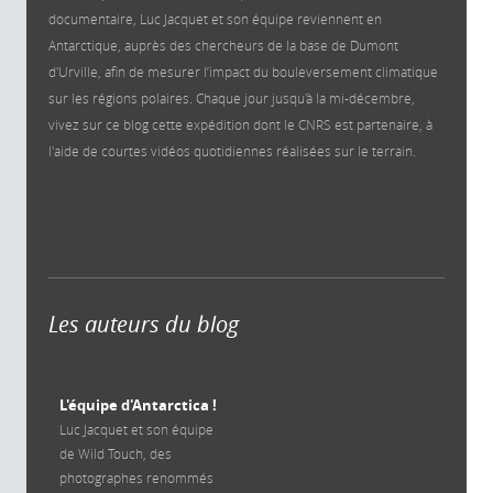
documentaire, Luc Jacquet et son équipe reviennent en
Antarctique, auprès des chercheurs de la base de Dumont
d'Urville, afin de mesurer l’impact du bouleversement climatique
sur les régions polaires. Chaque jour jusqu'à la mi-décembre,
vivez sur ce blog cette expédition dont le CNRS est partenaire, à
l'aide de courtes vidéos quotidiennes réalisées sur le terrain.
Les auteurs du blog
L'équipe d'Antarctica !
Luc Jacquet et son équipe
de Wild Touch, des
photographes renommés