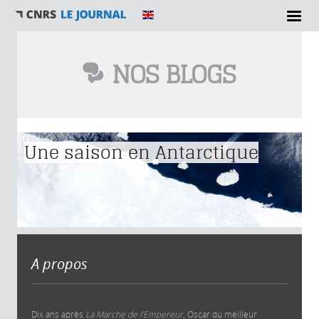
NOS BLOGS
Vous êtes ici
Une saison en Antarctique
A propos
Dix ans après
La Marche de l’Empereur
, Oscar du meilleur