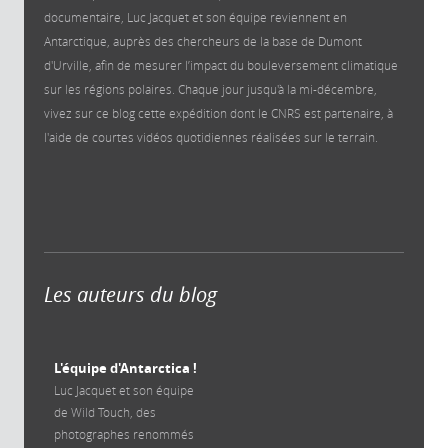
documentaire, Luc Jacquet et son équipe reviennent en
Antarctique, auprès des chercheurs de la base de Dumont
d'Urville, afin de mesurer l’impact du bouleversement climatique
sur les régions polaires. Chaque jour jusqu'à la mi-décembre,
vivez sur ce blog cette expédition dont le CNRS est partenaire, à
l'aide de courtes vidéos quotidiennes réalisées sur le terrain.
Les auteurs du blog
L'équipe d'Antarctica !
Luc Jacquet et son équipe
de Wild Touch, des
photographes renommés