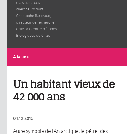
mais aussi des
chercheurs dont
Christophe Barbraud,
directeur de recherche
CNRS au Centre d’Études
Biologiques de Chizé.
A la une
Un habitant vieux de
42 000 ans
04.12.2015
Autre symbole de l'Antarctique, le pétrel des