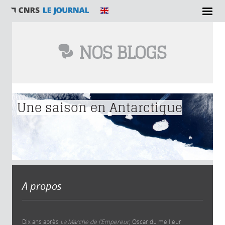
NOS BLOGS
Vous êtes ici
Une saison en Antarctique
A propos
Dix ans après
La Marche de l’Empereur
, Oscar du meilleur