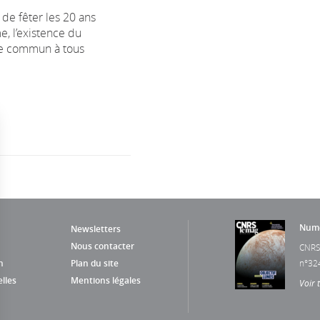
 de fêter les 20 ans
, l’existence du
re commun à tous
Numé
Newsletters
Nous contacter
CNRS
n
Plan du site
n°32
lles
Mentions légales
Voir 