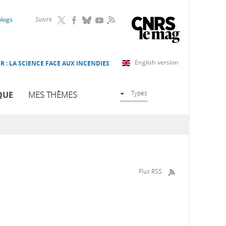
RSS
blogs
Suivre
English version
R : LA SCIENCE FACE AUX INCENDIES
Types
QUE
MES THÈMES
Flux RSS