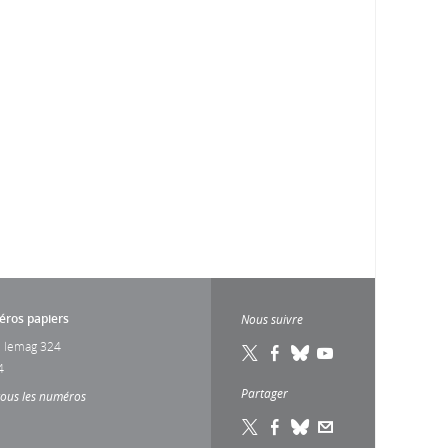
ros papiers
Nous suivre
 lemag 324
4
Partager
tous les numéros