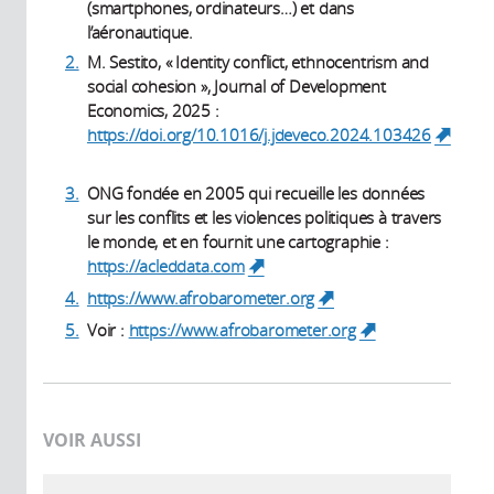
(smartphones, ordinateurs…) et dans
l’aéronautique.
2.
M. Sestito, « Identity conflict, ethnocentrism and
social cohesion », Journal of Development
Economics, 2025 :
https://doi.org/10.1016/j.jdeveco.2024.103426
(link is external)
3.
ONG fondée en 2005 qui recueille les données
sur les conflits et les violences politiques à travers
le monde, et en fournit une cartographie :
https://acleddata.com
(link is external)
4.
https://www.afrobarometer.org
(link is
external)
5.
Voir :
https://www.afrobarometer.org
(link is
external)
VOIR AUSSI