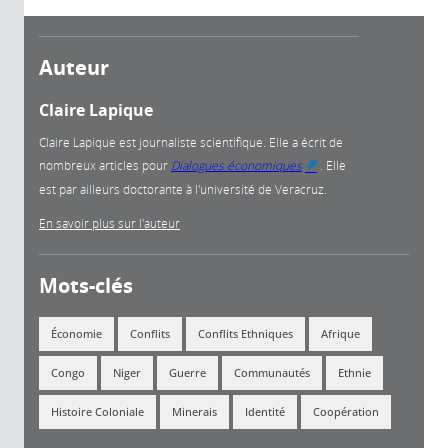
Auteur
Claire Lapique
Claire Lapique est journaliste scientifique. Elle a écrit de
nombreux articles pour
Dialogues économiques
. Elle
(link is
est par ailleurs doctorante à l'université de Veracruz.
external)
En savoir plus sur l'auteur
Mots-clés
Économie
Conflits
Conflits Ethniques
Afrique
Congo
Niger
Guerre
Communautés
Ethnie
Histoire Coloniale
Minerais
Identité
Coopération