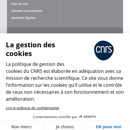
Plan du site
Données personnelles
Mentions légales
Nous suivre
Partager
La gestion des
cookies
La politique de gestion des
cookies du CNRS est élaborée en adéquation avec sa
mission de recherche scientifique. Ce site vous donne
CNRS Le Mag
l’information sur les cookies qu’il utilise et le contrôle
de ceux non nécessaires à son fonctionnement et son
© 2026, CNRS
amélioration.
Lire la politique de confidentialité
Créer un compte
Se connecter
Accessibilité : non conforme
Consentements certifiés par
Gestion des cookies
Non merci
Je choisis
OK pour moi