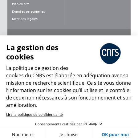
Plan du site
Données personnelles
Mentions légales
Nous suivre
Partager
La gestion des
cookies
La politique de gestion des
cookies du CNRS est élaborée en adéquation avec sa
mission de recherche scientifique. Ce site vous donne
CNRS Le Mag
l’information sur les cookies qu’il utilise et le contrôle
de ceux non nécessaires à son fonctionnement et son
© 2026, CNRS
amélioration.
Lire la politique de confidentialité
Créer un compte
Se connecter
Accessibilité : non conforme
Consentements certifiés par
Gestion des cookies
Non merci
Je choisis
OK pour moi