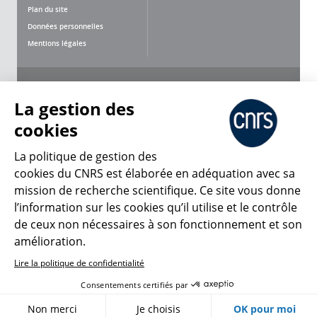
Plan du site
Données personnelles
Mentions légales
Nous suivre
Partager
La gestion des
cookies
La politique de gestion des
cookies du CNRS est élaborée en adéquation avec sa
mission de recherche scientifique. Ce site vous donne
CNRS Le Mag
l’information sur les cookies qu’il utilise et le contrôle
de ceux non nécessaires à son fonctionnement et son
© 2026, CNRS
amélioration.
Lire la politique de confidentialité
Créer un compte
Se connecter
Accessibilité : non conforme
Consentements certifiés par
Gestion des cookies
Non merci
Je choisis
OK pour moi