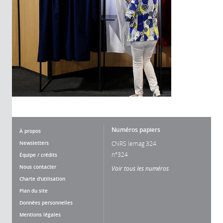
Numéros papiers
À propos
Newsletters
CNRS lemag 324
n°324
Équipe / crédits
Nous contacter
Voir tous les numéros
Charte d'utilisation
Plan du site
Données personnelles
Mentions légales