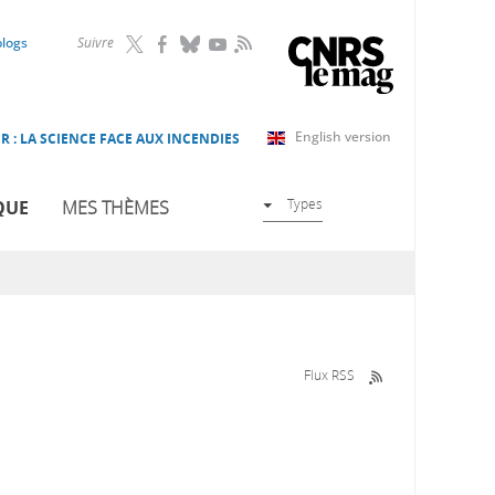
RSS
blogs
Suivre
English version
R : LA SCIENCE FACE AUX INCENDIES
Types
QUE
MES THÈMES
Flux RSS