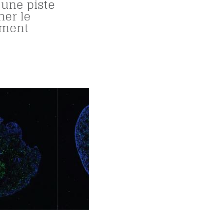
 une piste
ner le
sement