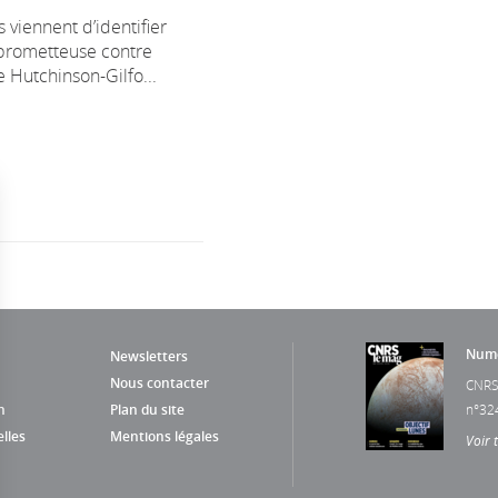
 viennent d’identifier
prometteuse contre
 Hutchinson-Gilfo...
Numé
Newsletters
Nous contacter
CNRS
n
Plan du site
n°32
lles
Mentions légales
Voir 