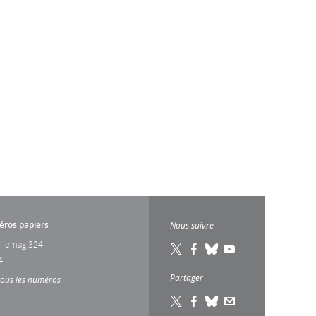
ros papiers
Nous suivre
 lemag 324
4
Partager
tous les numéros