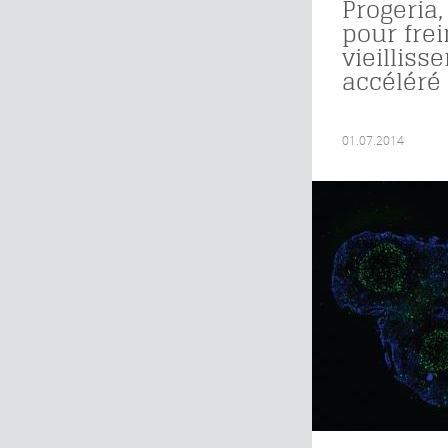
Progeria,
pour frei
vieillis
accéléré
01.07.2014