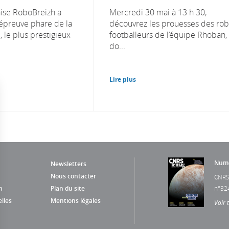
aise RoboBreizh a
Mercredi 30 mai à 13 h 30,
épreuve phare de la
découvrez les prouesses des rob
le plus prestigieux
footballeurs de l’équipe Rhoban,
do...
Lire plus
Numé
Newsletters
Nous contacter
CNRS
n
Plan du site
n°32
lles
Mentions légales
Voir 