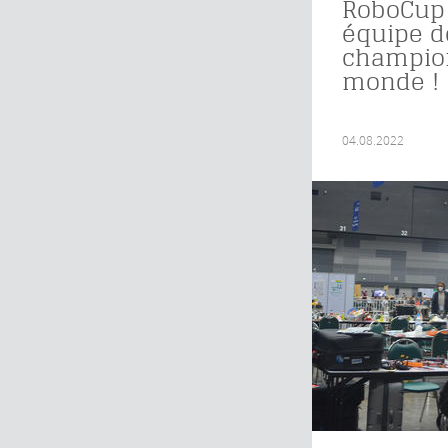
RoboCup 
équipe d
champio
monde !
04.08.2022