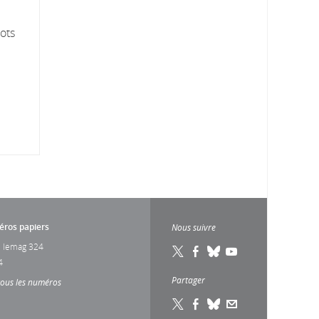
ots
ros papiers
Nous suivre
 lemag 324
4
Partager
tous les numéros