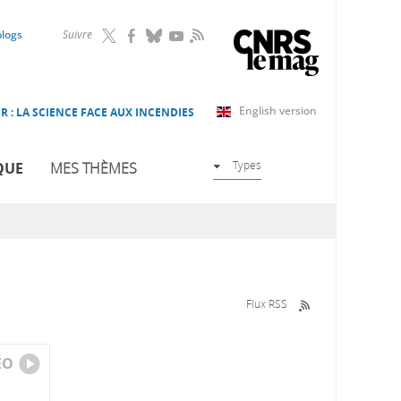
RSS
blogs
Suivre
English version
R : LA SCIENCE FACE AUX INCENDIES
Types
QUE
MES THÈMES
Flux RSS
ÉO