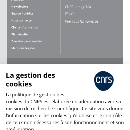
Newsletters
CNRS lemag 324
n°324
Équipe / crédits
Nous contacter
Voir tous les numéros
Charte d'utilisation
Plan du site
Données personnelles
Mentions légales
Nous suivre
Partager
La gestion des
cookies
La politique de gestion des
cookies du CNRS est élaborée en adéquation avec sa
CNRS Le Mag
mission de recherche scientifique. Ce site vous donne
l’information sur les cookies qu’il utilise et le contrôle
de ceux non nécessaires à son fonctionnement et son
© 2026, CNRS
amélioration.