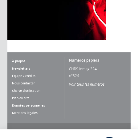
Numéros papiers
À propos
Newsletters
CNRS lemag 324
n°324
Équipe / crédits
Nous contacter
Voir tous les numéros
Charte d'utilisation
Plan du site
Données personnelles
Mentions légales
Nous suivre
Partager