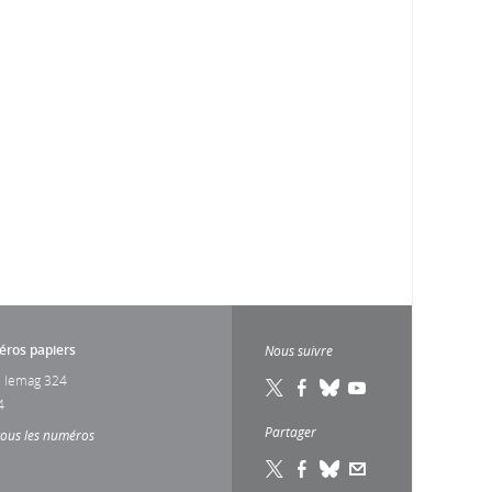
ros papiers
Nous suivre
 lemag 324
4
Partager
tous les numéros