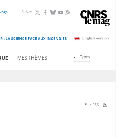
RSS
blogs
Suivre
English version
R : LA SCIENCE FACE AUX INCENDIES
Types
QUE
MES THÈMES
Flux RSS