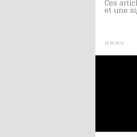
Ces artic
et une s
26.09.2016