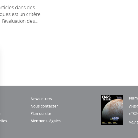
articles dans des
iques est un critère
l’évaluation des...
Numé
Newsletters
Nous contacter
CNRS
n
Plan du site
n°32
lles
Mentions légales
Voir 