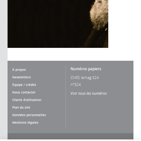
Numéros papiers
À propos
Newsletters
CNRS lemag 324
n°324
Équipe / crédits
Nous contacter
Voir tous les numéros
Charte d'utilisation
Plan du site
Données personnelles
Mentions légales