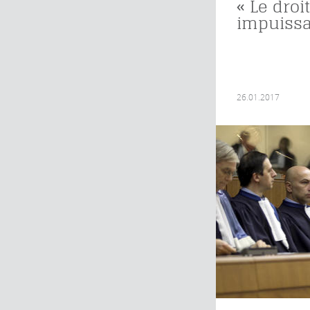
« Le droi
impuissa
26.01.2017