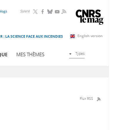
RSS
blogs
Suivre
English version
R : LA SCIENCE FACE AUX INCENDIES
Types
QUE
MES THÈMES
Flux RSS