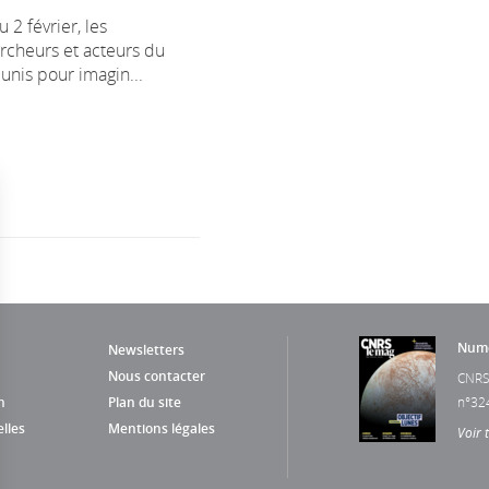
 2 février, les
rcheurs et acteurs du
éunis pour imagin...
Numé
Newsletters
Nous contacter
CNRS
n
Plan du site
n°32
lles
Mentions légales
Voir 