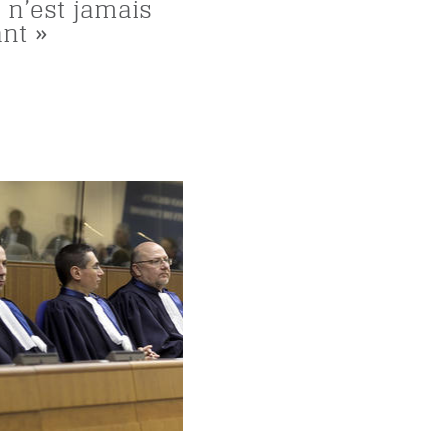
t n’est jamais
nt »