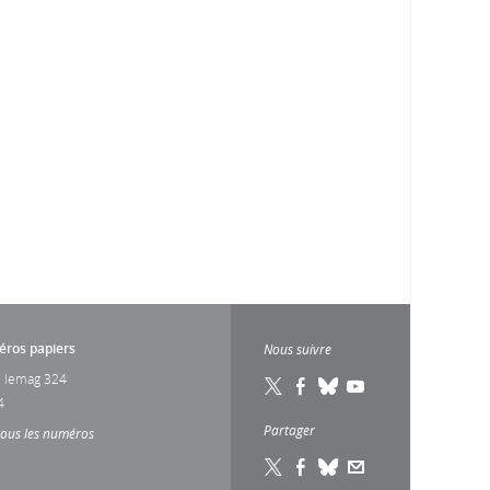
ros papiers
Nous suivre
 lemag 324
4
Partager
tous les numéros