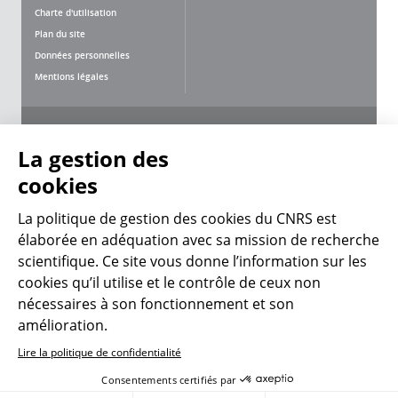
Charte d'utilisation
Plan du site
Données personnelles
Mentions légales
Nous suivre
Partager
La gestion des
cookies
La politique de gestion des cookies du CNRS est
élaborée en adéquation avec sa mission de recherche
CNRS Le Mag
scientifique. Ce site vous donne l’information sur les
cookies qu’il utilise et le contrôle de ceux non
nécessaires à son fonctionnement et son
© 2026, CNRS
amélioration.
Lire la politique de confidentialité
Créer un compte
Se connecter
Accessibilité : non conforme
Consentements certifiés par
Gestion des cookies