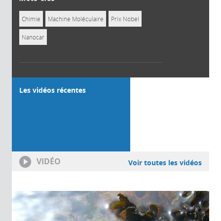
Chimie
Machine Moléculaire
Prix Nobel
Nanocar
Les vidéos récentes
VIDÉO
Voir toutes les vidéos