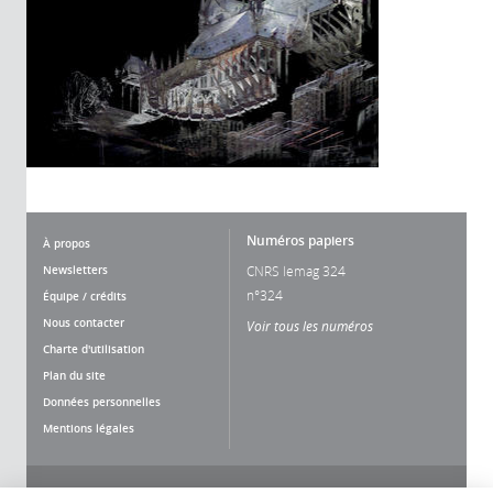
Numéros papiers
À propos
Newsletters
CNRS lemag 324
n°324
Équipe / crédits
Nous contacter
Voir tous les numéros
Charte d'utilisation
Plan du site
Données personnelles
Mentions légales