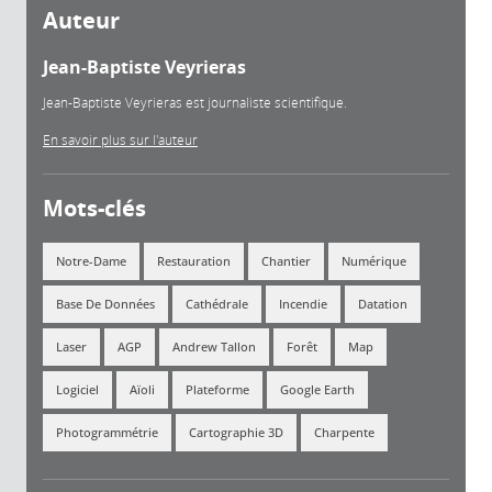
Auteur
Jean-Baptiste Veyrieras
Jean-Baptiste Veyrieras est journaliste scientifique.
En savoir plus sur l'auteur
Mots-clés
Notre-Dame
Restauration
Chantier
Numérique
Base De Données
Cathédrale
Incendie
Datation
Laser
AGP
Andrew Tallon
Forêt
Map
Logiciel
Aïoli
Plateforme
Google Earth
Photogrammétrie
Cartographie 3D
Charpente