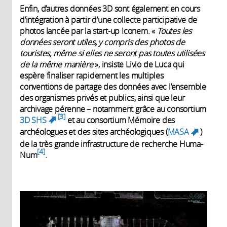
Enfin, d’autres données 3D sont également en cours
d’intégration à partir d’une collecte participative de
photos lancée par la start-up Iconem. «
Toutes les
données seront utiles, y compris des photos de
touristes, même si elles ne seront pas toutes utilisées
de la même manière
», insiste Livio de Luca qui
espère finaliser rapidement les multiples
conventions de partage des données avec l’ensemble
des organismes privés et publics, ainsi que leur
archivage pérenne – notamment grâce au consortium
3
3D SHS
et au consortium Mémoire des
(link is external)
archéologues et des sites archéologiques
(
MASA
)
(link
de la très grande infrastructure de recherche Huma-
is
4
Num
.
external)