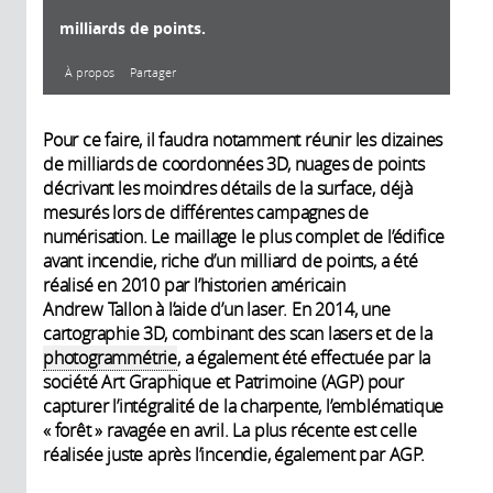
milliards de points.
À propos
Partager
À propos
Pour ce faire, il faudra notamment réunir les dizaines
de milliards de coordonnées 3D, nuages de points
décrivant les moindres détails de la surface, déjà
mesurés lors de différentes campagnes de
Année de
Description:
numérisation. Le maillage le plus complet de l’édifice
production:
Charpente de Notre-Dame - Art
avant incendie, riche d’un milliard de points, a été
Graphique & Patrimoine - Voyage
2019
réalisé en 2010 par l’historien américain
Durée:
dans le nuage de points
0' 52"
Andrew Tallon à l’aide d’un laser. En 2014, une
Producteur:
cartographie 3D, combinant des scan lasers et de la
Art Graphique &
photogrammétrie
, a également été effectuée par la
Patrimoine
société Art Graphique et Patrimoine (AGP) pour
capturer l’intégralité de la charpente, l’emblématique
« forêt » ravagée en avril. La plus récente est celle
réalisée juste après l’incendie, également par AGP.