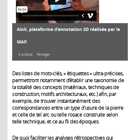
Aïoli, plateforme d’annotation 3D réalisée par le
MAP.
À propos
Partager
À propos
Des listes de mots-clés, « étiquettes » ultra-précises,
permettront notamment d’établir une taxonomie de
la totalité des concepts (matériaux, techniques de
construction, motifs architecturaux, etc.) afin, par
Année de
exemple, de trouver instantanément des
production:
correspondances entre un type d’usure de la pierre
2019
et celle de tel arc ou telle rosace construite selon
Durée:
4'04"
telle technique, et ce au fil des époques.
Producteur:
MAP
De quoi faciliter les analyses rétrospectives qui