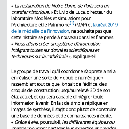
«
La restauration de Notre-Dame de Paris sera un
chantier historique.
» Et Livio de Luca, directeur du
laboratoire Modèles et simulations pour
1
l’Architecture et le Patrimoine
(MAP) et
lauréat 2019
de la médaille de l’innovation
, ne souhaite pas que
cette histoire se perde à nouveau dans les flammes.
«
Nous allons créer un système d’information
intégrant toutes les données scientifiques et
techniques sur la cathédrale
», explique-t-il.
Le groupe de travail qu’il coordonne s’apprête ainsi à
en réaliser une sorte de « double numérique »
rassemblant tout ce que l’on sait de l’édifice, des
croquis de construction jusqu’au relevé 3D de son
état actuel, et qui sera capable d’intégrer toute
information à venir. En fait de simple réplique en
images de synthèse, il s’agit donc plutôt de construire
une base de données et de connaissances inédite.
«
Grâce à elle,
poursuit-il
, les différentes équipes du
chantier pourront partager leur expertise et prendre