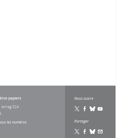
ros papiers
Nous suivre
 lemag 324
4
Partager
tous les numéros