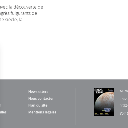
avec la découverte de
ogrès fulgurants de
e siècle, la...
Numé
Newsletters
Nous contacter
CNRS
n
Plan du site
n°32
lles
Mentions légales
Voir 