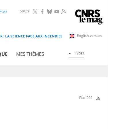
RSS
blogs
Suivre
English version
R : LA SCIENCE FACE AUX INCENDIES
Types
QUE
MES THÈMES
Flux RSS