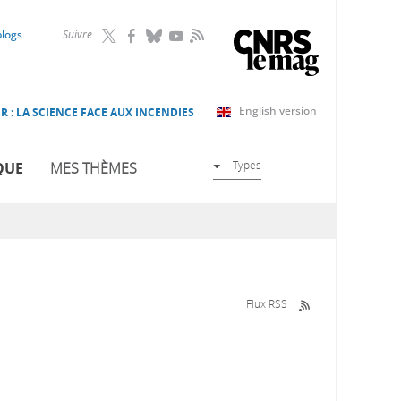
RSS
blogs
Suivre
English version
R : LA SCIENCE FACE AUX INCENDIES
Types
QUE
MES THÈMES
Flux RSS