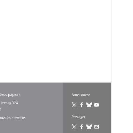
ros papiers
Nous suivre
 lemag 324
4
Partager
tous les numéros