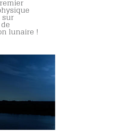
premier
physique
 sur
e de
on lunaire !