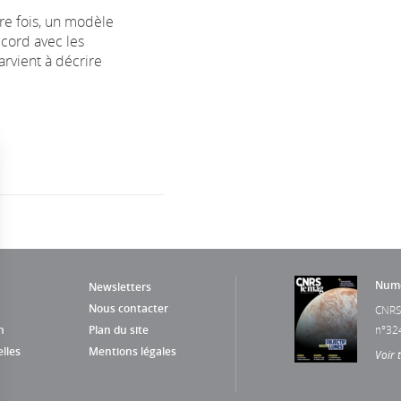
re fois, un modèle
cord avec les
arvient à décrire
Numé
Newsletters
Nous contacter
CNRS
n
Plan du site
n°32
lles
Mentions légales
Voir 