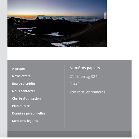
Numéros papiers
À propos
Newsletters
CNRS lemag 324
n°324
Équipe / crédits
Nous contacter
Voir tous les numéros
Charte d'utilisation
Plan du site
Données personnelles
Mentions légales