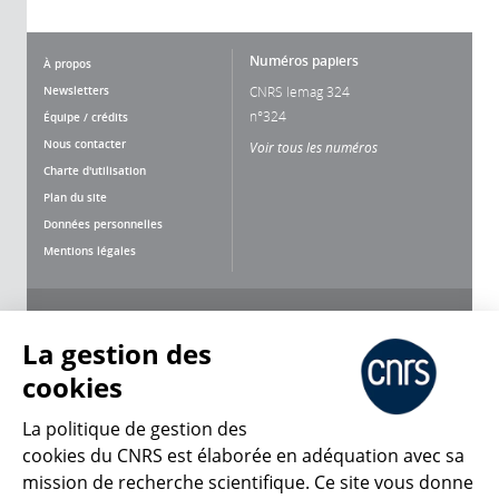
Numéros papiers
À propos
Newsletters
CNRS lemag 324
n°324
Équipe / crédits
Nous contacter
Voir tous les numéros
Charte d'utilisation
Plan du site
Données personnelles
Mentions légales
Nous suivre
Partager
La gestion des
cookies
La politique de gestion des
cookies du CNRS est élaborée en adéquation avec sa
mission de recherche scientifique. Ce site vous donne
CNRS Le Mag