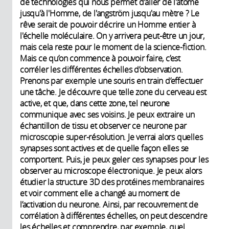
de technologies qui nous permet d'aller de l'atome
jusqu'à l'Homme, de l'angström jusqu'au mètre ? Le
rêve serait de pouvoir décrire un Homme entier à
l'échelle moléculaire. On y arrivera peut-être un jour,
mais cela reste pour le moment de la science-fiction.
Mais ce qu’on commence à pouvoir faire, c’est
corréler les différentes échelles d’observation.
Prenons par exemple une souris en train d’effectuer
une tâche. Je découvre que telle zone du cerveau est
active, et que, dans cette zone, tel neurone
communique avec ses voisins. Je peux extraire un
échantillon de tissu et observer ce neurone par
microscopie super-résolution. Je verrai alors quelles
synapses sont actives et de quelle façon elles se
comportent. Puis, je peux geler ces synapses pour les
observer au microscope électronique. Je peux alors
étudier la structure 3D des protéines membranaires
et voir comment elle a changé au moment de
l’activation du neurone. Ainsi, par recouvrement de
corrélation à différentes échelles, on peut descendre
les échelles et comprendre, par exemple, quel