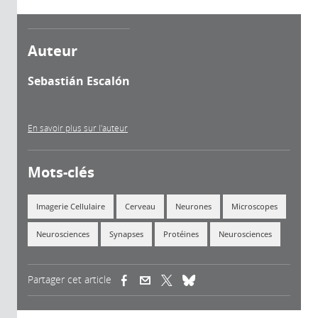
Auteur
Sebastián Escalón
En savoir plus sur l'auteur
Mots-clés
Imagerie Cellulaire
Cerveau
Neurones
Microscopes
Neurosciences
Synapses
Protéines
Neurosciences
Partager cet article
(link is external)
(link is external)
(link is external)