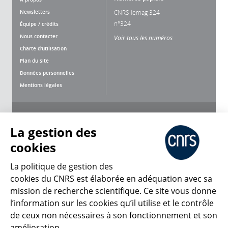
Newsletters
CNRS lemag 324
n°324
Équipe / crédits
Nous contacter
Voir tous les numéros
Charte d'utilisation
Plan du site
Données personnelles
Mentions légales
Nous suivre
Partager
La gestion des
cookies
La politique de gestion des
cookies du CNRS est élaborée en adéquation avec sa
mission de recherche scientifique. Ce site vous donne
CNRS Le Mag
l’information sur les cookies qu’il utilise et le contrôle
de ceux non nécessaires à son fonctionnement et son
© 2026, CNRS
amélioration.