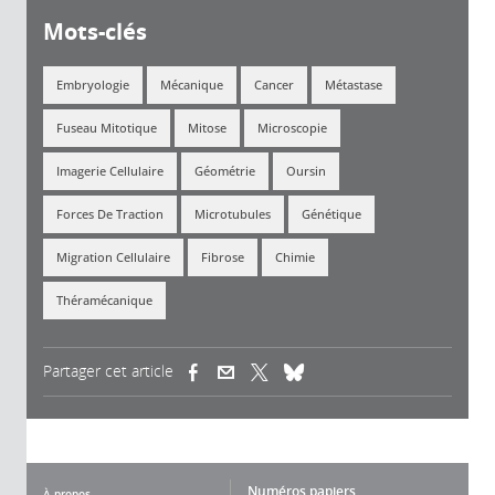
Mots-clés
Embryologie
Mécanique
Cancer
Métastase
Fuseau Mitotique
Mitose
Microscopie
Imagerie Cellulaire
Géométrie
Oursin
Forces De Traction
Microtubules
Génétique
Migration Cellulaire
Fibrose
Chimie
Théramécanique
Partager cet article
(link is external)
(link is external)
(link is external)
Numéros papiers
À propos