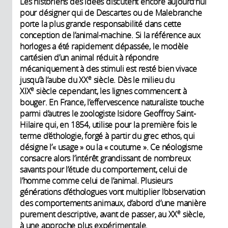
Les historiens des idées discutent encore aujourd’hui
pour désigner qui de Descartes ou de Malebranche
porte la plus grande responsabilité dans cette
conception de l’animal-machine. Si la référence aux
horloges a été rapidement dépassée, le modèle
cartésien d’un animal réduit à répondre
mécaniquement à des stimuli est resté bien vivace
e
jusqu’à l’aube du XX
siècle. Dès le milieu du
e
XIX
siècle cependant, les lignes commencent à
bouger. En France, l’effervescence naturaliste touche
parmi d’autres le zoologiste Isidore Geoffroy Saint-
Hilaire qui, en 1854, utilise pour la première fois le
terme d’éthologie, forgé à partir du grec ethos, qui
désigne l’« usage » ou la « coutume ». Ce néologisme
consacre alors l’intérêt grandissant de nombreux
savants pour l’étude du comportement, celui de
l’homme comme celui de l’animal. Plusieurs
générations d’éthologues vont multiplier l’observation
des comportements animaux, d’abord d’une manière
e
purement descriptive, avant de passer, au XX
siècle,
à une approche plus expérimentale.