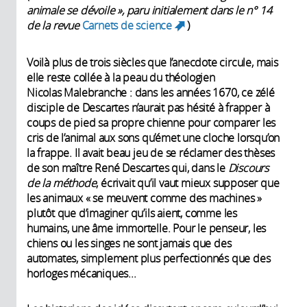
animale se dévoile », paru initialement dans le n° 14
de la revue
Carnets de science
)
(link is external)
Voilà plus de trois siècles que l’anecdote circule, mais
elle reste collée à la peau du théologien
Nicolas Malebranche : dans les années 1670, ce zélé
disciple de Descartes n’aurait pas hésité à frapper à
coups de pied sa propre chienne pour comparer les
cris de l’animal aux sons qu’émet une cloche lorsqu’on
la frappe. Il avait beau jeu de se réclamer des thèses
de son maître René Descartes qui, dans le
Discours
de la méthode
, écrivait qu’il vaut mieux supposer que
les animaux « se meuvent comme des machines »
plutôt que d’imaginer qu’ils aient, comme les
humains, une âme immortelle. Pour le penseur, les
chiens ou les singes ne sont jamais que des
automates, simplement plus perfectionnés que des
horloges mécaniques...