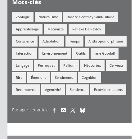
Mots-clés
Zoologie
Naturalisme
Isidore Geoffroy Saint-Hilaire
Apprentissage
Mécaniste
Réflexe De Pavlov
Conscience
Adaptation
Temps
Anthropomorphisme
Interaction
Environnement
Outils
Jane Goodall
Langage
Perroquet
Pallium
Néocortex
Cerveau
Rire
Émotions
Sentiments
Cognition
Récompense
Agentivité
Sentience
Expérimentations
Partager cet article
(link is external)
(link is external)
(link is external)