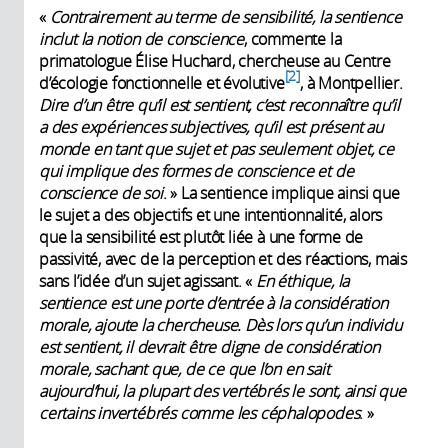
«
Contrairement au terme de sensibilité, la sentience
inclut la notion de conscience
, commente la
primatologue Élise Huchard, chercheuse au Centre
2
d’écologie fonctionnelle et évolutive
, à Montpellier.
Dire d’un être qu’il est sentient, c’est reconnaître qu’il
a des expériences subjectives, qu’il est présent au
monde en tant que sujet et pas seulement objet, ce
qui implique des formes de conscience et de
conscience de soi
. » La sentience implique ainsi que
le sujet a des objectifs et une intentionnalité, alors
que la sensibilité est plutôt liée à une forme de
passivité, avec de la perception et des réactions, mais
sans l’idée d’un sujet agissant. «
En éthique, la
sentience est une porte d’entrée à la considération
morale, ajoute la chercheuse. Dès lors qu’un individu
est sentient, il devrait être digne de considération
morale, sachant que, de ce que l’on en sait
aujourd’hui, la plupart des vertébrés le sont, ainsi que
certains invertébrés comme les céphalopodes
. »