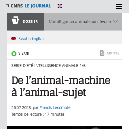
SECTIONS
DOSSIER
L’intelligence animale se dévoile
Vous êtes ici
Read in English
VIVANT
ARTICLE
SÉRIE D'ÉTÉ INTELLIGENCE ANIMALE 1/5
De l’animal-machine
à l’animal-sujet
26.07.2023
, par
Francis Lecompte
Temps de lecture : 17 minutes