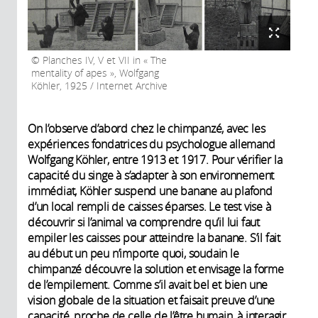
Planches IV, V et VII in « The
mentality of apes », Wolfgang
Köhler, 1925 / Internet Archive
On l’observe d’abord chez le chimpanzé, avec les
expériences fondatrices du psychologue allemand
Wolfgang Köhler, entre 1913 et 1917. Pour vérifier la
capacité du singe à s’adapter à son environnement
immédiat, Köhler suspend une banane au plafond
d’un local rempli de caisses éparses. Le test vise à
découvrir si l’animal va comprendre qu’il lui faut
empiler les caisses pour atteindre la banane. S’il fait
au début un peu n’importe quoi, soudain le
chimpanzé découvre la solution et envisage la forme
de l’empilement. Comme s’il avait bel et bien une
vision globale de la situation et faisait preuve d’une
capacité, proche de celle de l’être humain, à interagir