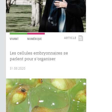
ARTICLE
VIVANT
NUMÉRIQUE
Les cellules embryonnaires se
parlent pour s’organiser
31.08.2020