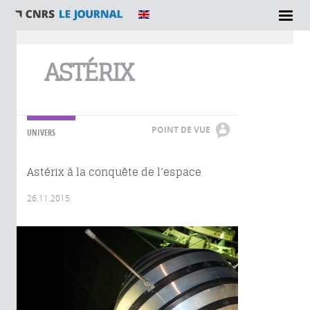
Vous êtes ici
ASTÉRIX
POINT DE VUE
UNIVERS
Astérix à la conquête de l’espace
26.11.2015